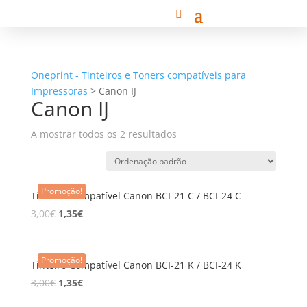
Oneprint - Tinteiros e Toners compatíveis para
Impressoras
>
Canon IJ
Canon IJ
A mostrar todos os 2 resultados
Promoção!
Tinteiro Compatível Canon BCI-21 C / BCI-24 C
3,00
€
1,35
€
Promoção!
Tinteiro Compatível Canon BCI-21 K / BCI-24 K
3,00
€
1,35
€