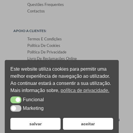
Questões Frequentes
Contactos
APOIO A CLIENTES:
Termos E Condições
Política De Cookies
Política De Privacidade
Livro De Reclamações Online
Este website utiliza cookies para permitir uma
melhor experiência de navegação ao utilizador.
ÁREA DE CLIENTES:
Ao continuar estará a consentir a sua utilização.
Registo E Login
Mais informação sobre,
política de privacidade.
Carrinho De Compras
Funcional
CheckOut
Funcional
Gestão De Encomendas
Marketing
Marketing
0
ONEPRINT © 2021 TODOS OS DIREITOS RESERVADOS –
DESIGN
salvar
aceitar
ALLSALE