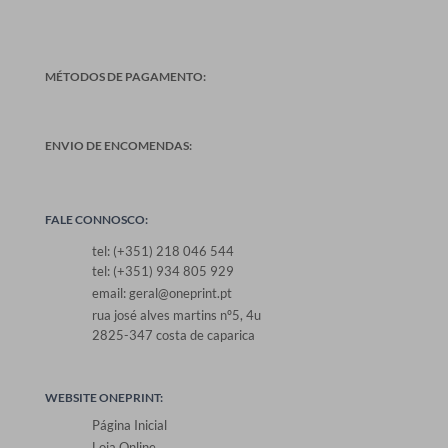
MÉTODOS DE PAGAMENTO:
ENVIO DE ENCOMENDAS:
FALE CONNOSCO:
tel: (+351) 218 046 544
tel: (+351) 934 805 929
email: geral@oneprint.pt
rua josé alves martins nº5, 4u
2825-347 costa de caparica
WEBSITE ONEPRINT:
Página Inicial
Loja Online