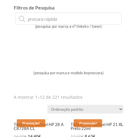
Filtros de Pesquisa
Products
search
(pesquisa por marca e nº tinteiro / toner)
(pesquisa por marca e modelo impressora)
A mostrar 1–12 de 221 resultados
Promoção!
Promoção!
Tinteiro compativel HP 28 A
Tinteiro Compativel HP 21 XL
C8728A CL
Preto 22ml
16,00
€
14,40
€
11,50
€
8,63
€