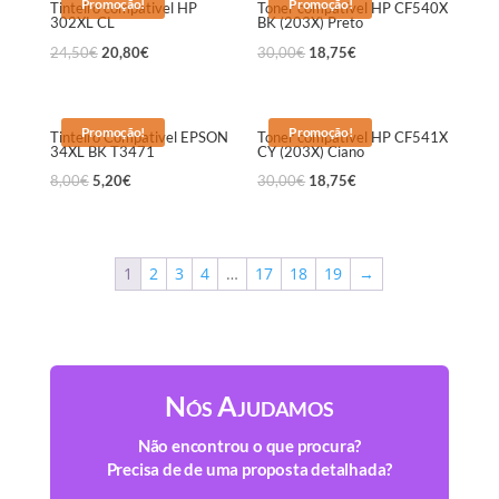
Promoção!
Promoção!
Tinteiro compativel HP
Toner compatível HP CF540X
302XL CL
BK (203X) Preto
24,50
€
20,80
€
30,00
€
18,75
€
Promoção!
Promoção!
Tinteiro Compativel EPSON
Toner compatível HP CF541X
34XL BK T3471
CY (203X) Ciano
8,00
€
5,20
€
30,00
€
18,75
€
1
2
3
4
…
17
18
19
→
Nós Ajudamos
Não encontrou o que procura?
Precisa de de uma proposta detalhada?