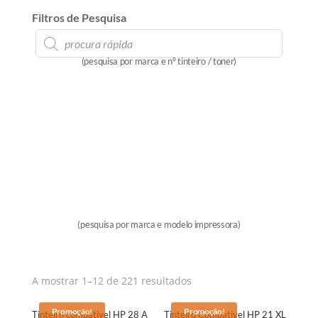
Filtros de Pesquisa
Products
search
(pesquisa por marca e nº tinteiro / toner)
(pesquisa por marca e modelo impressora)
A mostrar 1–12 de 221 resultados
Promoção!
Promoção!
Tinteiro compativel HP 28 A
Tinteiro Compativel HP 21 XL