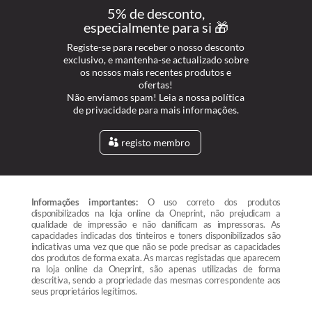
5% de desconto,
especialmente para si 🎁
Registe-se para receber o nosso desconto
exclusivo, e mantenha-se actualizado sobre
os nossos mais recentes produtos e
ofertas!
Não enviamos spam! Leia a nossa política
de privacidade para mais informações.
registo membro
Informações importantes:
O uso correto dos produtos
disponibilizados na loja online da Oneprint, não prejudicam a
qualidade de impressão e não danificam as impressoras. As
capacidades indicadas dos tinteiros e toners disponibilizados são
indicativas uma vez que que não se pode precisar as capacidades
dos produtos de forma exata. As marcas registadas que aparecem
na loja online da Oneprint, são apenas utilizadas de forma
descritiva, sendo a propriedade das mesmas correspondente aos
seus proprietários legítimos.