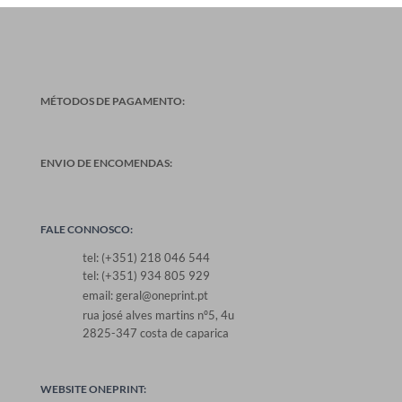
MÉTODOS DE PAGAMENTO:
ENVIO DE ENCOMENDAS:
FALE CONNOSCO:
tel: (+351) 218 046 544
tel: (+351) 934 805 929
email: geral@oneprint.pt
rua josé alves martins nº5, 4u
2825-347 costa de caparica
WEBSITE ONEPRINT: