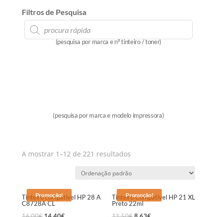
Filtros de Pesquisa
Products
search
(pesquisa por marca e nº tinteiro / toner)
(pesquisa por marca e modelo impressora)
A mostrar 1–12 de 221 resultados
Promoção!
Promoção!
Tinteiro compativel HP 28 A
Tinteiro Compativel HP 21 XL
C8728A CL
Preto 22ml
16,00
€
14,40
€
11,50
€
8,63
€