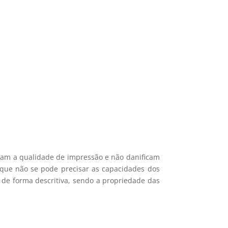
si 🎁
ais recentes produtos e ofertas!
mações.
icam a qualidade de impressão e não danificam
e que não se pode precisar as capacidades dos
 de forma descritiva, sendo a propriedade das