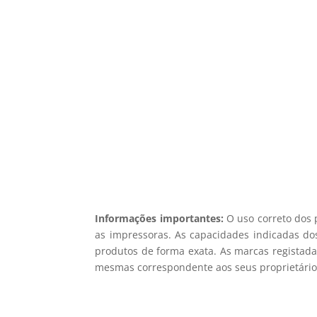
5% d
Registe-se para receber o nosso
Não en
Informações importantes:
O uso correto dos 
as impressoras. As capacidades indicadas dos
produtos de forma exata. As marcas registada
mesmas correspondente aos seus proprietários