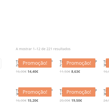
Tinteiros e Toners de Qualidade Premium
A mostrar 1–12 de 221 resultados
Tinteiro compativel HP
Tinteiro Compativel HP
Tin
Promoção!
Promoção!
28 A C8728A CL
21 XL Preto 22ml
300
16,00
€
14,40
€
11,50
€
8,63
€
16,
Tinteiro compativel HP
Tinteiro Compativel HP
Tin
Promoção!
Promoção!
300XL CC641E BK
15 A Preto 30ml
302
16,00
€
15,20
€
20,00
€
19,50
€
24,