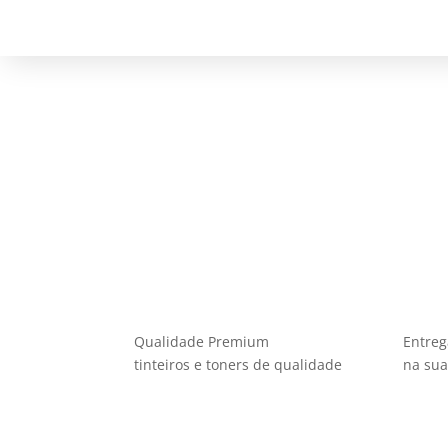
Oneprint - Office and Home Prin
Poupe até 50% nos custos de impressão sem por em causa a quali
A sua encomenda na sua morada em 48 horas *
mensagem
contactar
Qualidade Premium
Entreg
tinteiros e toners de qualidade
na su