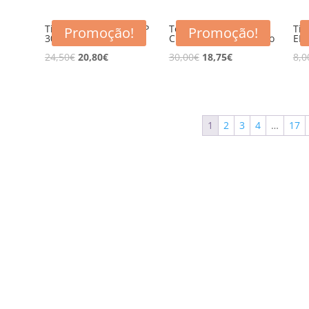
Tinteiro compativel HP
Toner compatível HP
Tin
Promoção!
Promoção!
302XL CL
CF540X BK (203X) Preto
EP
24,50
€
20,80
€
30,00
€
18,75
€
8,0
1
2
3
4
…
17