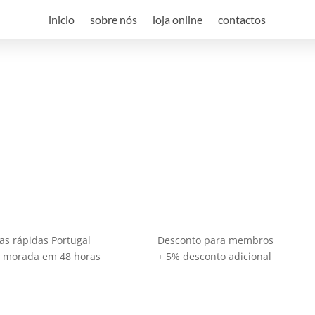
inicio
sobre nós
loja online
contactos
ting
dade.
as rápidas Portugal
Desconto para membros
a morada em 48 horas
+ 5% desconto adicional