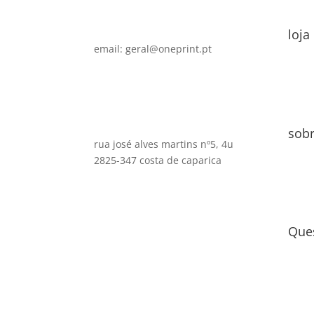
loja
email: geral@oneprint.pt
sob
rua josé alves martins nº5, 4u
2825-347 costa de caparica
Que