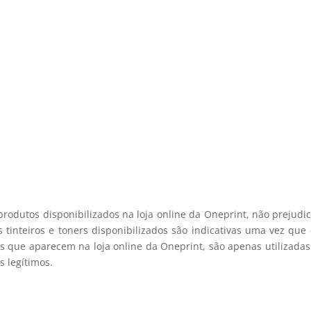
e desconto, especialmente para 
 desconto exclusivo, e mantenha-se actualizado sobre os nossos m
viamos spam! Leia a nossa política de privacidade para mais infor
registo membro
produtos disponibilizados na loja online da Oneprint, não prejud
 tinteiros e toners disponibilizados são indicativas uma vez qu
s que aparecem na loja online da Oneprint, são apenas utilizadas
 legítimos.