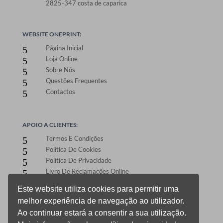
2825-347 costa de caparica
WEBSITE ONEPRINT:
Página Inicial
5
Loja Online
5
Sobre Nós
5
Questões Frequentes
5
Contactos
5
APOIO A CLIENTES:
Termos E Condições
5
Política De Cookies
5
Política De Privacidade
5
Livro De Reclamações Online
5
Este website utiliza cookies para permitir uma
melhor experiência de navegação ao utilizador.
ÁREA DE CLIENTES:
Ao continuar estará a consentir a sua utilização.
Registo E Login
5