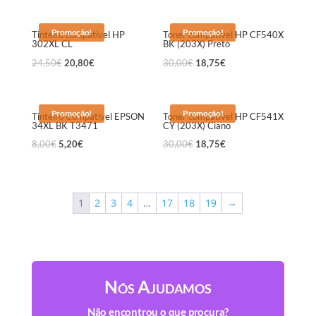
Promoção!
Promoção!
Tinteiro compativel HP
Toner compatível HP CF540X
302XL CL
BK (203X) Preto
24,50
€
20,80
€
30,00
€
18,75
€
Promoção!
Promoção!
Tinteiro Compativel EPSON
Toner compatível HP CF541X
34XL BK T3471
CY (203X) Ciano
8,00
€
5,20
€
30,00
€
18,75
€
1
2
3
4
…
17
18
19
→
Nós Ajudamos
Não encontrou o que procura?