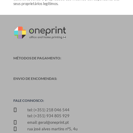
seus proprietários legítimos.
MÉTODOS DE PAGAMENTO:
ENVIO DE ENCOMENDAS:
FALE CONNOSCO:

tel: (+351) 218 046 544
tel: (+351) 934 805 929

email: geral@oneprint.pt

rua josé alves martins nº5, 4u