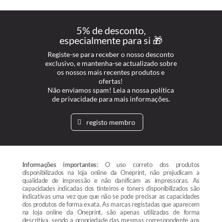
5% de desconto,
especialmente para si 🎁
Registe-se para receber o nosso desconto
exclusivo, e mantenha-se actualizado sobre
os nossos mais recentes produtos e
ofertas!
Não enviamos spam! Leia a nossa política
de privacidade para mais informações.
registo membro
Informações importantes:
O uso correto dos produtos
disponibilizados na loja online da Oneprint, não prejudicam a
qualidade de impressão e não danificam as impressoras. As
capacidades indicadas dos tinteiros e toners disponibilizados são
indicativas uma vez que que não se pode precisar as capacidades
dos produtos de forma exata. As marcas registadas que aparecem
na loja online da Oneprint, são apenas utilizadas de forma
descritiva, sendo a propriedade das mesmas correspondente aos