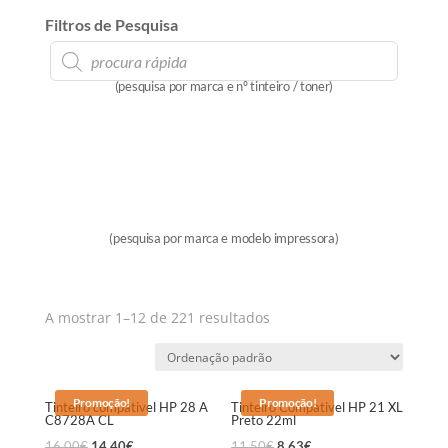
Filtros de Pesquisa
Products
search
(pesquisa por marca e nº tinteiro / toner)
(pesquisa por marca e modelo impressora)
A mostrar 1–12 de 221 resultados
Promoção!
Promoção!
Tinteiro compativel HP 28 A
Tinteiro Compativel HP 21 XL
C8728A CL
Preto 22ml
16,00
€
14,40
€
11,50
€
8,63
€