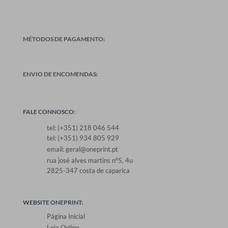
MÉTODOS DE PAGAMENTO:
ENVIO DE ENCOMENDAS:
FALE CONNOSCO:
tel: (+351) 218 046 544
tel: (+351) 934 805 929
email: geral@oneprint.pt
rua josé alves martins nº5, 4u
2825-347 costa de caparica
WEBSITE ONEPRINT:
Página Inicial
Loja Online