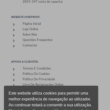
2825-347 costa de caparica
WEBSITE ONEPRINT:
Página Inicial
5
Loja Online
5
Sobre Nós
5
Questões Frequentes
5
Contactos
5
APOIO A CLIENTES:
Termos E Condições
5
Política De Cookies
5
Política De Privacidade
5
Livro De Reclamações Online
5
Este website utiliza cookies para permitir uma
melhor experiência de navegação ao utilizador.
ÁREA DE CLIENTES:
Ao continuar estará a consentir a sua utilização.
Registo E Login
5