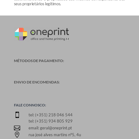
seus proprietários legítimos.
MÉTODOS DE PAGAMENTO:
ENVIO DE ENCOMENDAS:
FALE CONNOSCO:

tel: (+351) 218 046 544
tel: (+351) 934 805 929

email: geral@oneprint.pt

rua josé alves martins nº5, 4u