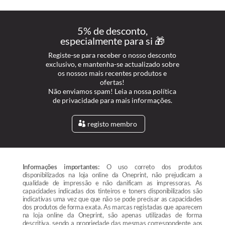
5% de desconto,
especialmente para si 🎁
Registe-se para receber o nosso desconto
exclusivo, e mantenha-se actualizado sobre
os nossos mais recentes produtos e
ofertas!
Não enviamos spam! Leia a nossa política
de privacidade para mais informações.
registo membro
Informações importantes:
O uso correto dos produtos
disponibilizados na loja online da Oneprint, não prejudicam a
qualidade de impressão e não danificam as impressoras. As
capacidades indicadas dos tinteiros e toners disponibilizados são
indicativas uma vez que que não se pode precisar as capacidades
dos produtos de forma exata. As marcas registadas que aparecem
na loja online da Oneprint, são apenas utilizadas de forma
descritiva, sendo a propriedade das mesmas correspondente aos