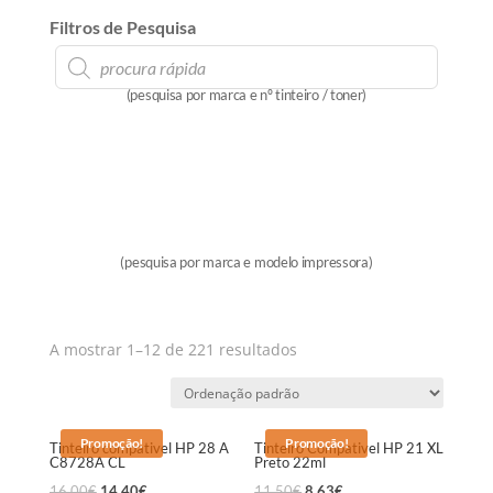
Filtros de Pesquisa
Products
search
(pesquisa por marca e nº tinteiro / toner)
(pesquisa por marca e modelo impressora)
A mostrar 1–12 de 221 resultados
Promoção!
Promoção!
Tinteiro compativel HP 28 A
Tinteiro Compativel HP 21 XL
C8728A CL
Preto 22ml
16,00
€
14,40
€
11,50
€
8,63
€