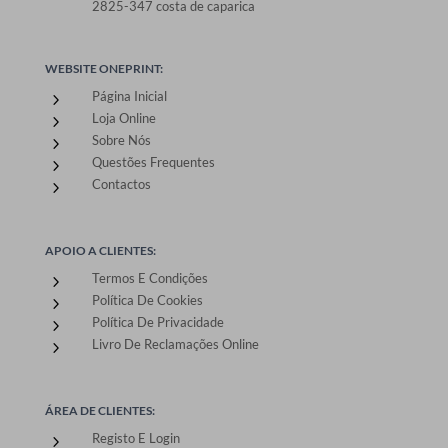
2825-347 costa de caparica
WEBSITE ONEPRINT:
Página Inicial
5
Loja Online
5
Sobre Nós
5
Questões Frequentes
5
Contactos
5
APOIO A CLIENTES:
Termos E Condições
5
Política De Cookies
5
Política De Privacidade
5
Livro De Reclamações Online
5
ÁREA DE CLIENTES:
Registo E Login
5