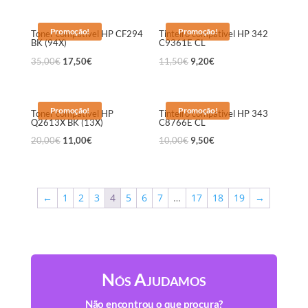
Promoção!
Promoção!
Toner compativel HP CF294
Tinteiro compativel HP 342
BK (94X)
C9361E CL
35,00
€
17,50
€
11,50
€
9,20
€
Promoção!
Promoção!
Toner compativel HP
Tinteiro compativel HP 343
Q2613X BK (13X)
C8766E CL
20,00
€
11,00
€
10,00
€
9,50
€
←
1
2
3
4
5
6
7
…
17
18
19
→
Nós Ajudamos
Não encontrou o que procura?