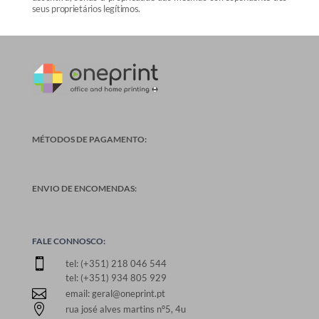
seus proprietários legítimos.
MÉTODOS DE PAGAMENTO:
ENVIO DE ENCOMENDAS:
FALE CONNOSCO:

tel: (+351) 218 046 544
tel: (+351) 934 805 929

email: geral@oneprint.pt

rua josé alves martins nº5, 4u