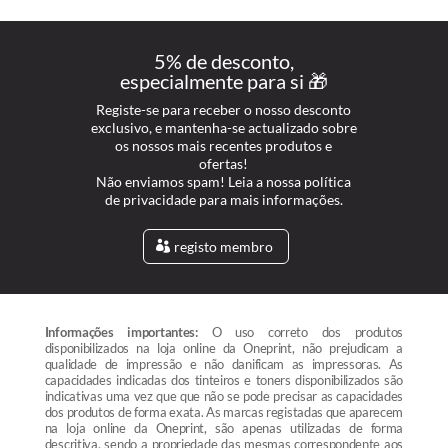
5% de desconto,
especialmente para si 🎁
Registe-se para receber o nosso desconto
exclusivo, e mantenha-se actualizado sobre
os nossos mais recentes produtos e
ofertas!
Não enviamos spam! Leia a nossa política
de privacidade para mais informações.
registo membro
Informações importantes:
O uso correto dos produtos
disponibilizados na loja online da Oneprint, não prejudicam a
qualidade de impressão e não danificam as impressoras. As
capacidades indicadas dos tinteiros e toners disponibilizados são
indicativas uma vez que que não se pode precisar as capacidades
dos produtos de forma exata. As marcas registadas que aparecem
na loja online da Oneprint, são apenas utilizadas de forma
descritiva, sendo a propriedade das mesmas correspondente aos