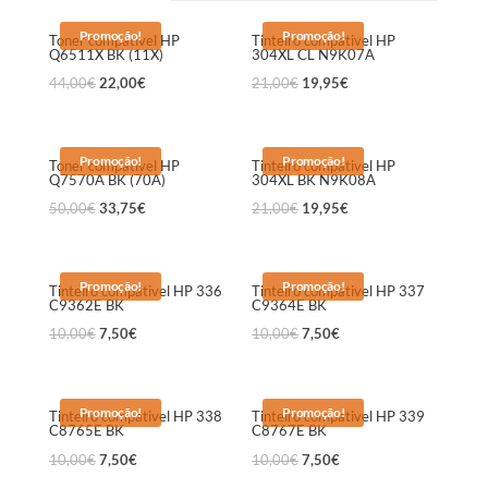
Promoção!
Promoção!
Toner compativel HP
Tinteiro compativel HP
Q6511X BK (11X)
304XL CL N9K07A
44,00
€
22,00
€
21,00
€
19,95
€
Promoção!
Promoção!
Toner compativel HP
Tinteiro compativel HP
Q7570A BK (70A)
304XL BK N9K08A
50,00
€
33,75
€
21,00
€
19,95
€
Promoção!
Promoção!
Tinteiro compativel HP 336
Tinteiro compativel HP 337
C9362E BK
C9364E BK
10,00
€
7,50
€
10,00
€
7,50
€
Promoção!
Promoção!
Tinteiro compativel HP 338
Tinteiro compativel HP 339
C8765E BK
C8767E BK
10,00
€
7,50
€
10,00
€
7,50
€