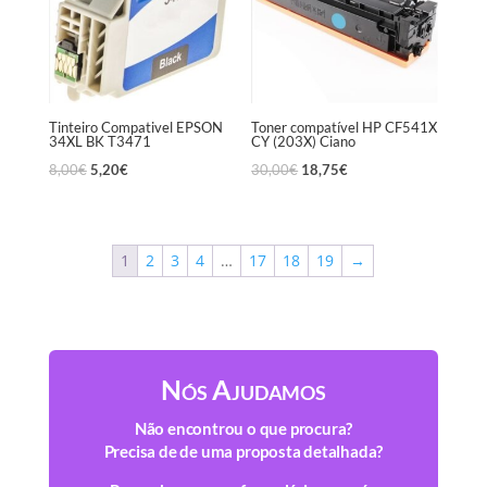
Tinteiro Compativel EPSON
Toner compatível HP CF541X
34XL BK T3471
CY (203X) Ciano
8,00
€
5,20
€
30,00
€
18,75
€
1
2
3
4
…
17
18
19
→
Nós Ajudamos
Não encontrou o que procura?
Precisa de de uma proposta detalhada?