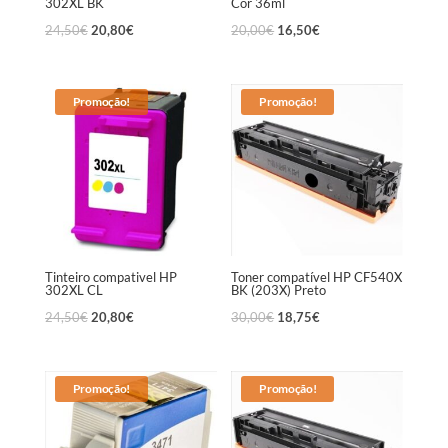
302XL BK
Cor 36ml
24,50
€
20,80
€
20,00
€
16,50
€
Promoção!
Promoção!
Tinteiro compativel HP
Toner compatível HP CF540X
302XL CL
BK (203X) Preto
24,50
€
20,80
€
30,00
€
18,75
€
Promoção!
Promoção!