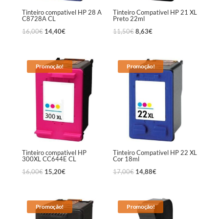
Tinteiro compativel HP 28 A
Tinteiro Compativel HP 21 XL
C8728A CL
Preto 22ml
16,00
€
14,40
€
11,50
€
8,63
€
Promoção!
Promoção!
Tinteiro compativel HP
Tinteiro Compativel HP 22 XL
300XL CC644E CL
Cor 18ml
16,00
€
15,20
€
17,00
€
14,88
€
Promoção!
Promoção!