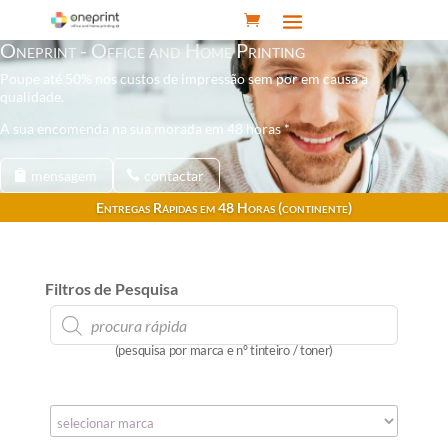
Oneprint - Office and Home Printing
Poupe até 50% nos custos de impressão sem por em causa a
qualidade.
A sua encomenda na sua morada em 48 horas *
mensagem
contactar
Entregas Rápidas em 48 Horas (continente)
Filtros de Pesquisa
Products
search
(pesquisa por marca e nº tinteiro / toner)