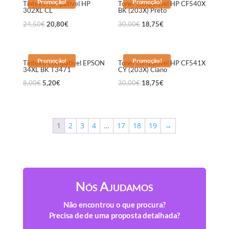
Promoção!
Promoção!
Tinteiro compativel HP
Toner compatível HP CF540X
302XL CL
BK (203X) Preto
24,50
€
20,80
€
30,00
€
18,75
€
Promoção!
Promoção!
Tinteiro Compativel EPSON
Toner compatível HP CF541X
34XL BK T3471
CY (203X) Ciano
8,00
€
5,20
€
30,00
€
18,75
€
1
2
3
4
…
17
18
19
→
Nós Ajudamos
Não encontrou o que procura?
Precisa de de uma proposta detalhada?