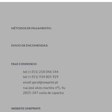
MÉTODOS DE PAGAMENTO:
ENVIO DE ENCOMENDAS:
FALE CONNOSCO:
tel: (+351) 218 046 544
tel: (+351) 934 805 929
email: geral@oneprint.pt
rua josé alves martins nº5, 4u
2825-347 costa de caparica
WEBSITE ONEPRINT: