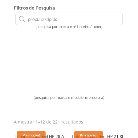
Filtros de Pesquisa
Products
search
(pesquisa por marca e nº tinteiro / toner)
(pesquisa por marca e modelo impressora)
A mostrar 1–12 de 221 resultados
Promoção!
Promoção!
Tinteiro compativel HP 28 A
Tinteiro Compativel HP 21 XL