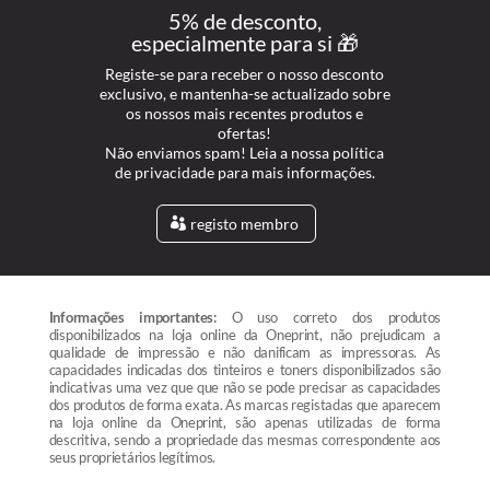
5% de desconto,
especialmente para si 🎁
Registe-se para receber o nosso desconto
exclusivo, e mantenha-se actualizado sobre
os nossos mais recentes produtos e
ofertas!
Não enviamos spam! Leia a nossa política
de privacidade para mais informações.
registo membro
Informações importantes:
O uso correto dos produtos
disponibilizados na loja online da Oneprint, não prejudicam a
qualidade de impressão e não danificam as impressoras. As
capacidades indicadas dos tinteiros e toners disponibilizados são
indicativas uma vez que que não se pode precisar as capacidades
dos produtos de forma exata. As marcas registadas que aparecem
na loja online da Oneprint, são apenas utilizadas de forma
descritiva, sendo a propriedade das mesmas correspondente aos
seus proprietários legítimos.