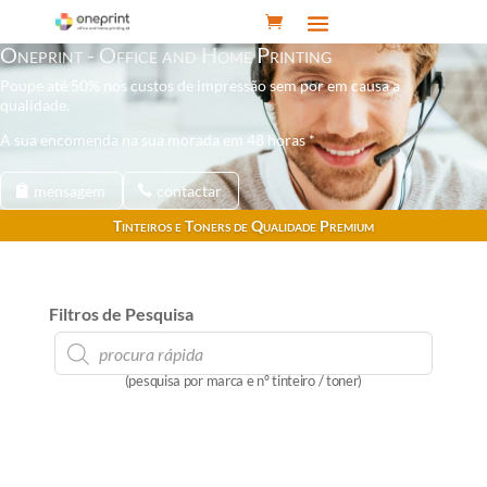
Oneprint - Office and Home Printing
Poupe até 50% nos custos de impressão sem por em causa a
qualidade.
A sua encomenda na sua morada em 48 horas *
mensagem
contactar
Tinteiros e Toners de Qualidade Premium
Filtros de Pesquisa
Products
search
(pesquisa por marca e nº tinteiro / toner)