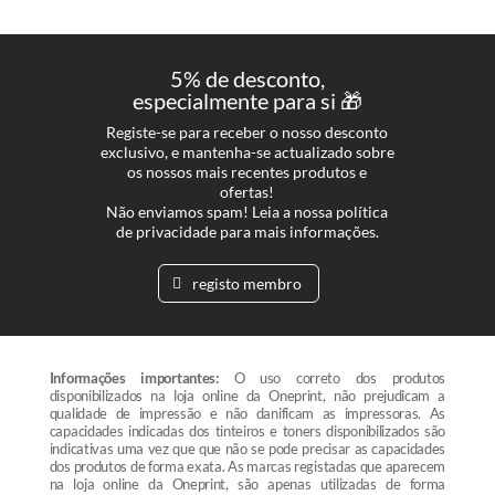
5% de desconto,
especialmente para si 🎁
Registe-se para receber o nosso desconto
exclusivo, e mantenha-se actualizado sobre
os nossos mais recentes produtos e
ofertas!
Não enviamos spam! Leia a nossa política
de privacidade para mais informações.
registo membro
Informações importantes:
O uso correto dos produtos
disponibilizados na loja online da Oneprint, não prejudicam a
qualidade de impressão e não danificam as impressoras. As
capacidades indicadas dos tinteiros e toners disponibilizados são
indicativas uma vez que que não se pode precisar as capacidades
dos produtos de forma exata. As marcas registadas que aparecem
na loja online da Oneprint, são apenas utilizadas de forma