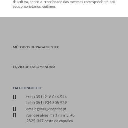
descritiva, sendo a propriedade das mesmas correspondente aos
seus proprietários legítimos.
MÉTODOS DE PAGAMENTO:
ENVIO DE ENCOMENDAS:
FALE CONNOSCO:

tel: (+351) 218 046 544
tel: (+351) 934 805 929

email: geral@oneprint.pt

rua josé alves martins nº5, 4u
2825-347 costa de caparica