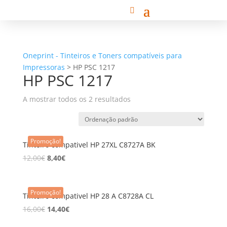
Oneprint - Tinteiros e Toners compatíveis para
Impressoras
>
HP PSC 1217
HP PSC 1217
A mostrar todos os 2 resultados
Promoção!
Tinteiro compativel HP 27XL C8727A BK
12,00
€
8,40
€
Promoção!
Tinteiro compativel HP 28 A C8728A CL
16,00
€
14,40
€