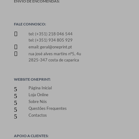
ENVIO DE ENCOMENDAS:
FALE CONNOSCO:

tel: (+351) 218 046 544
tel: (+351) 934 805 929

email: geral@oneprint.pt

rua josé alves martins nº5, 4u
2825-347 costa de caparica
WEBSITE ONEPRINT:
Página Inicial
5
Loja Online
5
Sobre Nós
5
Questões Frequentes
5
Contactos
5
APOIO A CLIENTES: