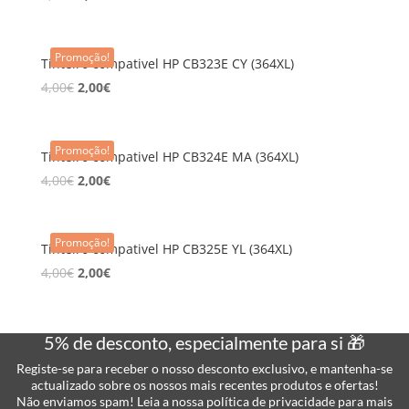
Promoção!
Tinteiro compativel HP CB323E CY (364XL)
4,00
€
2,00
€
Promoção!
Tinteiro compativel HP CB324E MA (364XL)
4,00
€
2,00
€
Promoção!
Tinteiro compativel HP CB325E YL (364XL)
4,00
€
2,00
€
5% de desconto, especialmente para si 🎁
Registe-se para receber o nosso desconto exclusivo, e mantenha-se
actualizado sobre os nossos mais recentes produtos e ofertas!
Não enviamos spam! Leia a nossa política de privacidade para mais