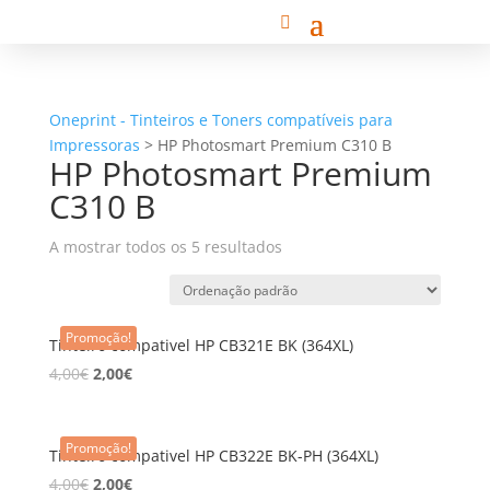
Oneprint - Tinteiros e Toners compatíveis para
Impressoras
>
HP Photosmart Premium C310 B
HP Photosmart Premium
C310 B
A mostrar todos os 5 resultados
Promoção!
Tinteiro compativel HP CB321E BK (364XL)
4,00
€
2,00
€
Promoção!
Tinteiro compativel HP CB322E BK-PH (364XL)
4,00
€
2,00
€