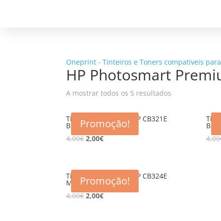
Oneprint - Tinteiros e Toners compatíveis par
HP Photosmart Premi
A mostrar todos os 5 resultados
Tinteiro compativel HP CB321E
Tint
Promoção!
BK (364XL)
BK-P
4,00
€
2,00
€
4,00
Tinteiro compativel HP CB324E
Promoção!
MA (364XL)
4,00
€
2,00
€