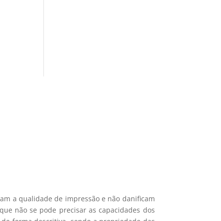
si 🎁
ais recentes produtos e ofertas!
mações.
icam a qualidade de impressão e não danificam
e que não se pode precisar as capacidades dos