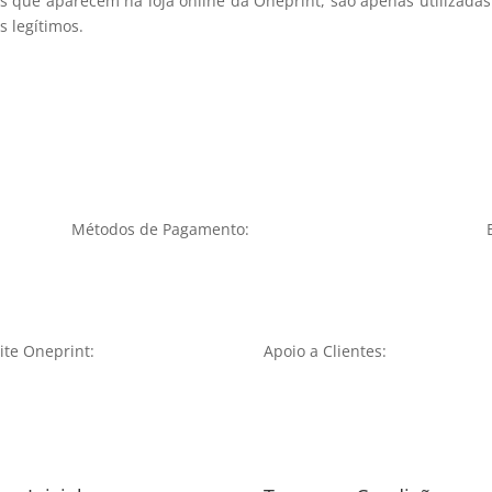
s que aparecem na loja online da Oneprint, são apenas utilizadas
 legítimos.
Métodos de Pagamento:
te Oneprint:
Apoio a Clientes: