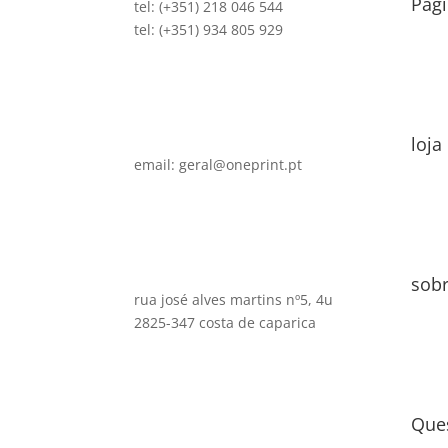
Pági
tel: (+351) 218 046 544
tel: (+351) 934 805 929
loja
email: geral@oneprint.pt
sob
rua josé alves martins nº5, 4u
2825-347 costa de caparica
Que