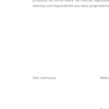
produtos de forma exata. As marcas registada
mesmas correspondente aos seus proprietários
Fale connosco:
Websi