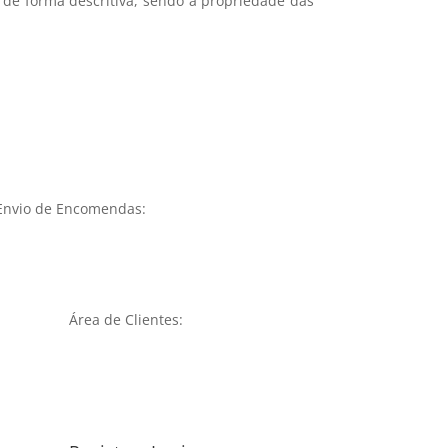
 de forma descritiva, sendo a propriedade das
Envio de Encomendas:
Área de Clientes: