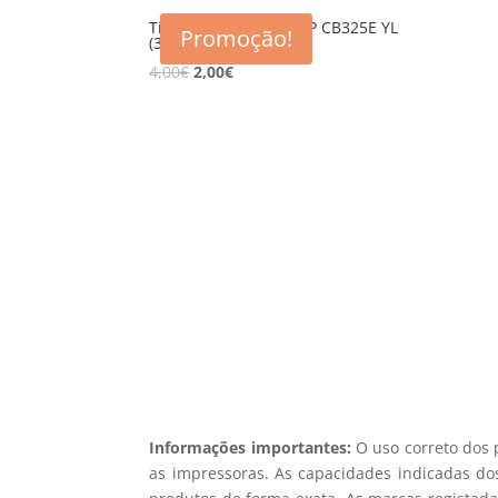
Tinteiro compativel HP CB325E YL
Promoção!
(364XL)
4,00
€
2,00
€
5% d
Registe-se para receber o nosso
Não en
Informações importantes:
O uso correto dos 
as impressoras. As capacidades indicadas dos