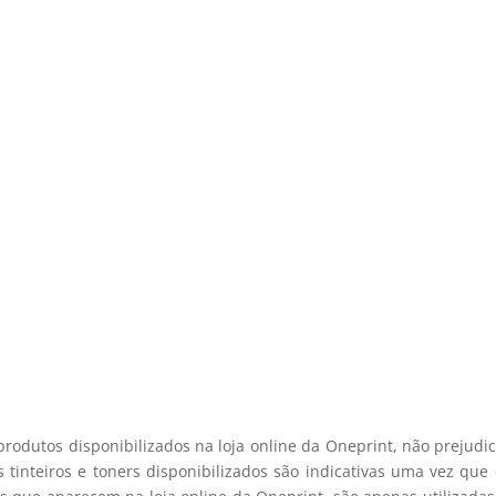
e desconto, especialmente para 
 desconto exclusivo, e mantenha-se actualizado sobre os nossos m
viamos spam! Leia a nossa política de privacidade para mais infor
registo membro
produtos disponibilizados na loja online da Oneprint, não prejud
 tinteiros e toners disponibilizados são indicativas uma vez qu