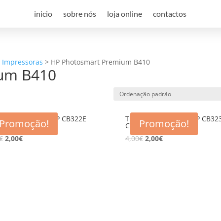
inicio
sobre nós
loja online
contactos
a Impressoras
>
HP Photosmart Premium B410
um B410
eiro compativel HP CB322E
Tinteiro compativel HP CB32
Promoção!
Promoção!
H (364XL)
CY (364XL)
€
2,00
€
4,00
€
2,00
€