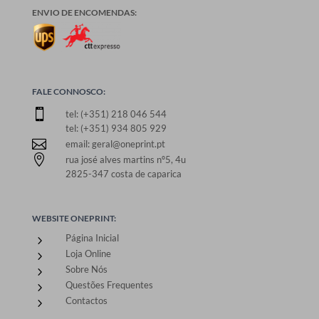
ENVIO DE ENCOMENDAS:
FALE CONNOSCO:

tel: (+351) 218 046 544
tel: (+351) 934 805 929

email: geral@oneprint.pt

rua josé alves martins nº5, 4u
2825-347 costa de caparica
WEBSITE ONEPRINT:
Página Inicial
5
Loja Online
5
Sobre Nós
5
Questões Frequentes
5
Contactos
5