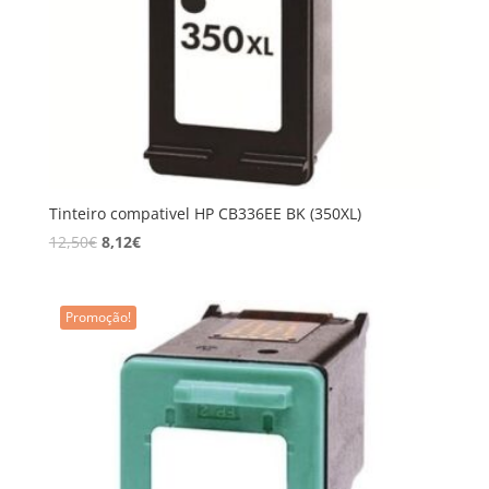
Tinteiro compativel HP CB336EE BK (350XL)
12,50
€
8,12
€
Promoção!