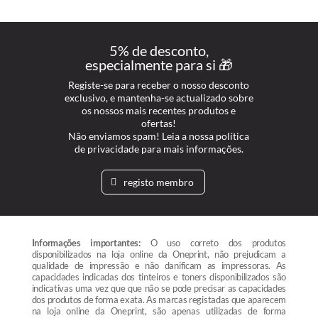
5% de desconto,
especialmente para si 🎁
Registe-se para receber o nosso desconto
exclusivo, e mantenha-se actualizado sobre
os nossos mais recentes produtos e
ofertas!
Não enviamos spam! Leia a nossa política
de privacidade para mais informações.
registo membro
Informações importantes:
O uso correto dos produtos
disponibilizados na loja online da Oneprint, não prejudicam a
qualidade de impressão e não danificam as impressoras. As
capacidades indicadas dos tinteiros e toners disponibilizados são
indicativas uma vez que que não se pode precisar as capacidades
dos produtos de forma exata. As marcas registadas que aparecem
na loja online da Oneprint, são apenas utilizadas de forma