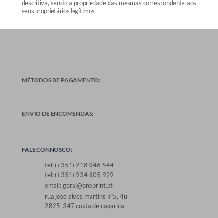
descritiva, sendo a propriedade das mesmas correspondente aos
seus proprietários legítimos.
MÉTODOS DE PAGAMENTO:
ENVIO DE ENCOMENDAS:
FALE CONNOSCO:
tel: (+351) 218 046 544
tel: (+351) 934 805 929
email: geral@oneprint.pt
rua josé alves martins nº5, 4u
2825-347 costa de caparica