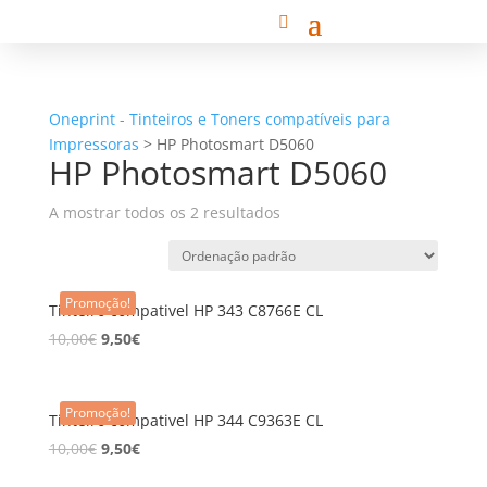
Oneprint - Tinteiros e Toners compatíveis para
Impressoras
>
HP Photosmart D5060
HP Photosmart D5060
A mostrar todos os 2 resultados
Promoção!
Tinteiro compativel HP 343 C8766E CL
10,00
€
9,50
€
Promoção!
Tinteiro compativel HP 344 C9363E CL
10,00
€
9,50
€