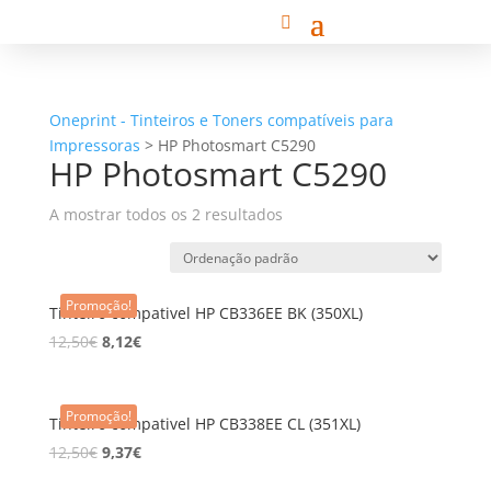
Oneprint - Tinteiros e Toners compatíveis para
Impressoras
>
HP Photosmart C5290
HP Photosmart C5290
A mostrar todos os 2 resultados
Promoção!
Tinteiro compativel HP CB336EE BK (350XL)
12,50
€
8,12
€
Promoção!
Tinteiro compativel HP CB338EE CL (351XL)
12,50
€
9,37
€