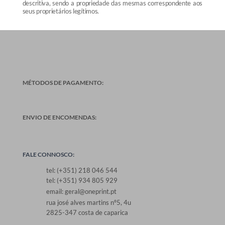
descritiva, sendo a propriedade das mesmas correspondente aos
seus proprietários legítimos.
MÉTODOS DE PAGAMENTO:
ENVIO DE ENCOMENDAS:
FALE CONNOSCO:
tel: (+351) 218 046 544
tel: (+351) 934 805 929
email: geral@oneprint.pt
rua josé alves martins nº5, 4u
2825-347 costa de caparica