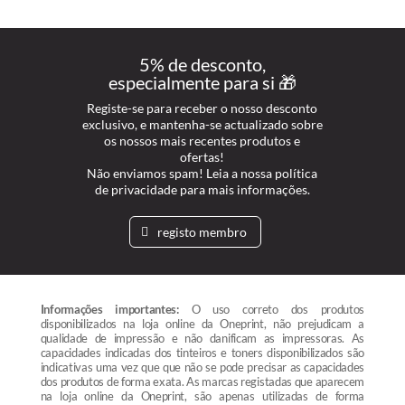
5% de desconto,
especialmente para si 🎁
Registe-se para receber o nosso desconto
exclusivo, e mantenha-se actualizado sobre
os nossos mais recentes produtos e
ofertas!
Não enviamos spam! Leia a nossa política
de privacidade para mais informações.
registo membro
Informações importantes:
O uso correto dos produtos
disponibilizados na loja online da Oneprint, não prejudicam a
qualidade de impressão e não danificam as impressoras. As
capacidades indicadas dos tinteiros e toners disponibilizados são
indicativas uma vez que que não se pode precisar as capacidades
dos produtos de forma exata. As marcas registadas que aparecem
na loja online da Oneprint, são apenas utilizadas de forma