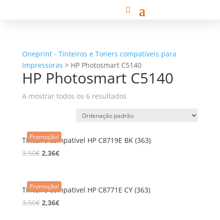
Oneprint - Tinteiros e Toners compatíveis para
Impressoras
>
HP Photosmart C5140
HP Photosmart C5140
A mostrar todos os 6 resultados
Promoção!
Tinteiro compativel HP C8719E BK (363)
3,50
€
2,36
€
Promoção!
Tinteiro compativel HP C8771E CY (363)
3,50
€
2,36
€