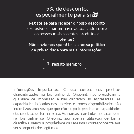
5% de desconto,
especialmente para si 🎁
Registe-se para receber o nosso desconto
exclusivo, e mantenha-se actualizado sobre
os nossos mais recentes produtos e
ofertas!
Não enviamos spam! Leia a nossa política
de privacidade para mais informações.
registo membro
Informações importantes:
O uso correto dos produtos
disponibilizados na loja online da Oneprint, não prejudicam a
qualidade de impressão e não danificam as impressoras. As
capacidades indicadas dos tinteiros e toners disponibilizados são
indicativas uma vez que que não se pode precisar as capacidades
dos produtos de forma exata. As marcas registadas que aparecem
na loja online da Oneprint, são apenas utilizadas de forma
descritiva, sendo a propriedade das mesmas correspondente aos
seus proprietários legítimos.