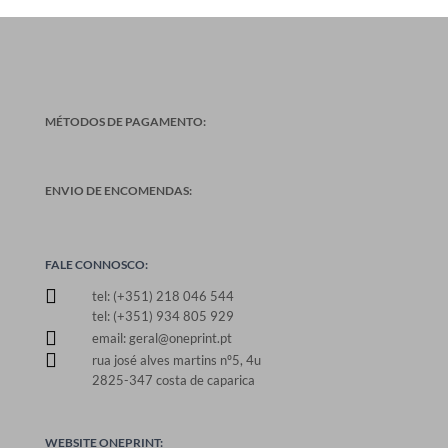
MÉTODOS DE PAGAMENTO:
ENVIO DE ENCOMENDAS:
FALE CONNOSCO:

tel: (+351) 218 046 544
tel: (+351) 934 805 929

email: geral@oneprint.pt

rua josé alves martins nº5, 4u
2825-347 costa de caparica
WEBSITE ONEPRINT: