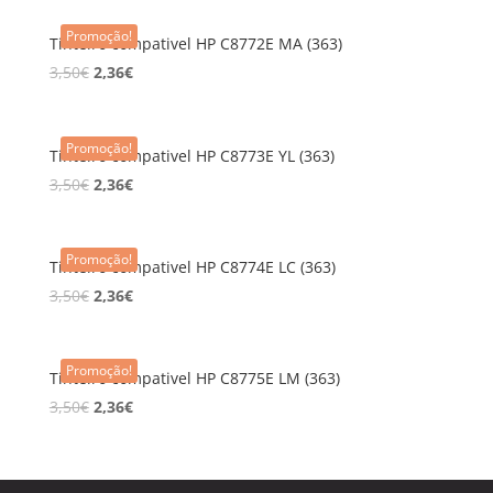
Promoção!
Tinteiro compativel HP C8772E MA (363)
3,50
€
2,36
€
Promoção!
Tinteiro compativel HP C8773E YL (363)
3,50
€
2,36
€
Promoção!
Tinteiro compativel HP C8774E LC (363)
3,50
€
2,36
€
Promoção!
Tinteiro compativel HP C8775E LM (363)
3,50
€
2,36
€