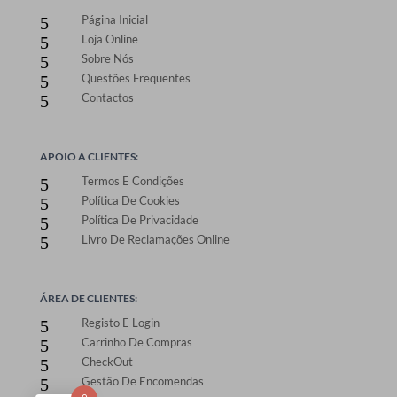
Página Inicial
5
Loja Online
5
Sobre Nós
5
Questões Frequentes
5
Contactos
5
APOIO A CLIENTES:
Termos E Condições
5
Política De Cookies
5
Política De Privacidade
5
Livro De Reclamações Online
5
ÁREA DE CLIENTES:
Registo E Login
5
Carrinho De Compras
5
CheckOut
5
Gestão De Encomendas
5