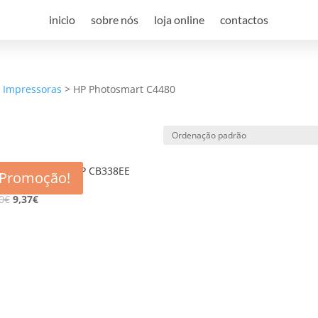
inicio
sobre nós
loja online
contactos
a Impressoras
>
HP Photosmart C4480
eiro compativel HP CB338EE
Promoção!
351XL)
0
€
9,37
€
e desconto, especialmente para 
 desconto exclusivo, e mantenha-se actualizado sobre os nossos m
viamos spam! Leia a nossa política de privacidade para mais infor