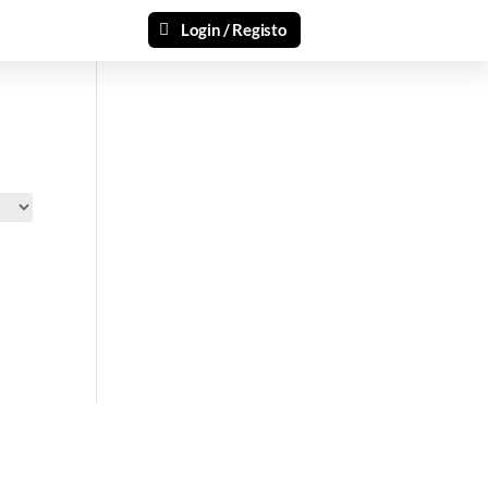
Login / Registo
si 🎁
ais recentes produtos e ofertas!
mações.