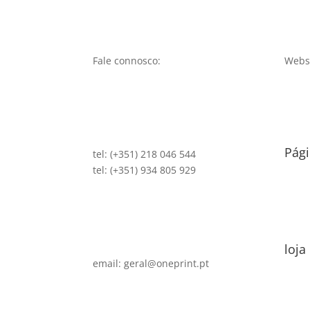
Fale connosco:
Websi
Pági
tel: (+351) 218 046 544
tel: (+351) 934 805 929
loja
email: geral@oneprint.pt