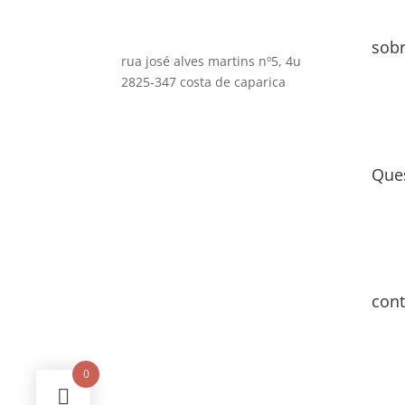
sob
rua josé alves martins nº5, 4u
2825-347 costa de caparica
Que
cont
0