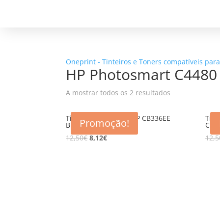
Oneprint - Tinteiros e Toners compatíveis par
HP Photosmart C4480
A mostrar todos os 2 resultados
Tinteiro compativel HP CB336EE
Tint
Promoção!
BK (350XL)
CL (
12,50
€
8,12
€
12,5
5% d
Registe-se para receber o nosso
Não en