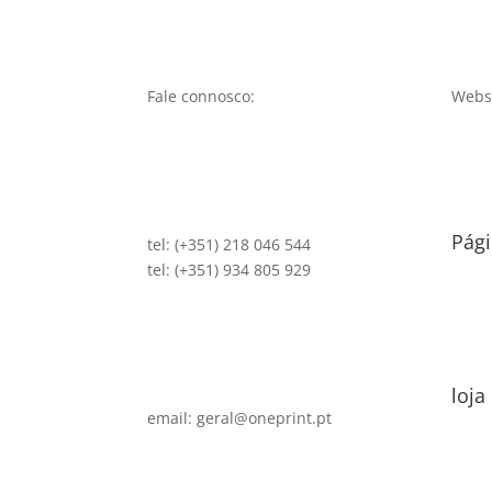
Fale connosco:
Websi
Pági
tel: (+351) 218 046 544
tel: (+351) 934 805 929
loja
email: geral@oneprint.pt