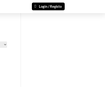
Login / Registo
si 🎁
ais recentes produtos e ofertas!
mações.