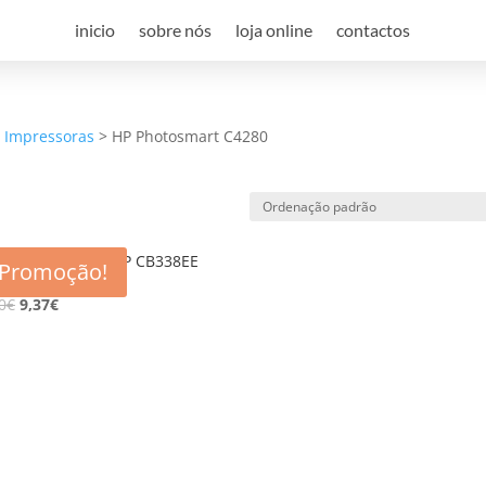
inicio
sobre nós
loja online
contactos
a Impressoras
>
HP Photosmart C4280
eiro compativel HP CB338EE
Promoção!
351XL)
0
€
9,37
€
e desconto, especialmente para 
 desconto exclusivo, e mantenha-se actualizado sobre os nossos m
viamos spam! Leia a nossa política de privacidade para mais infor