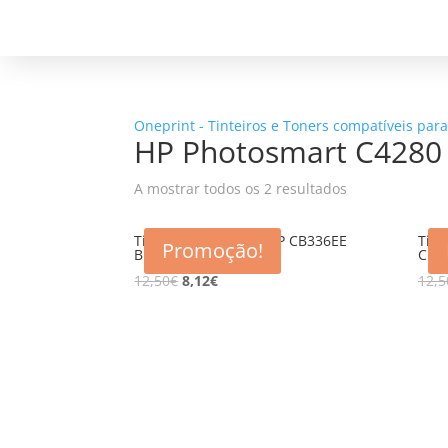
Oneprint - Tinteiros e Toners compatíveis par
HP Photosmart C4280
A mostrar todos os 2 resultados
Tinteiro compativel HP CB336EE
Tint
Promoção!
BK (350XL)
CL (
12,50
€
8,12
€
12,5
5% d
Registe-se para receber o nosso
Não en