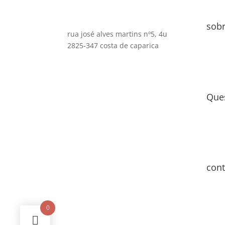
sob
rua josé alves martins nº5, 4u
2825-347 costa de caparica
Que
cont
0