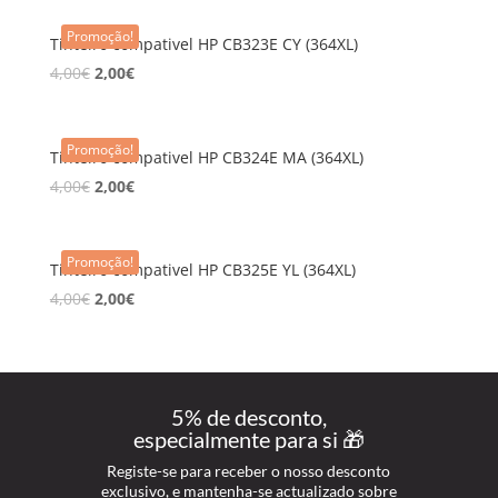
Promoção!
Tinteiro compativel HP CB323E CY (364XL)
4,00
€
2,00
€
Promoção!
Tinteiro compativel HP CB324E MA (364XL)
4,00
€
2,00
€
Promoção!
Tinteiro compativel HP CB325E YL (364XL)
4,00
€
2,00
€
5% de desconto,
especialmente para si 🎁
Registe-se para receber o nosso desconto
exclusivo, e mantenha-se actualizado sobre