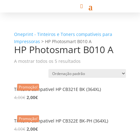
Oneprint - Tinteiros e Toners compatíveis para
Impressoras
>
HP Photosmart B010 A
HP Photosmart B010 A
A mostrar todos os 5 resultados
Promoção!
Tinteiro compativel HP CB321E BK (364XL)
4,00
€
2,00
€
Promoção!
Tinteiro compativel HP CB322E BK-PH (364XL)
4,00
€
2,00
€