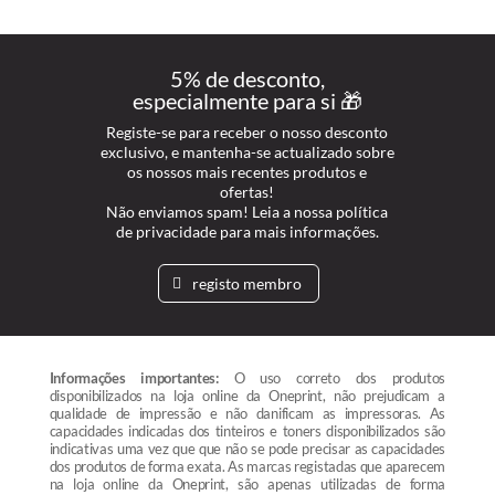
5% de desconto,
especialmente para si 🎁
Registe-se para receber o nosso desconto
exclusivo, e mantenha-se actualizado sobre
os nossos mais recentes produtos e
ofertas!
Não enviamos spam! Leia a nossa política
de privacidade para mais informações.
registo membro
Informações importantes:
O uso correto dos produtos
disponibilizados na loja online da Oneprint, não prejudicam a
qualidade de impressão e não danificam as impressoras. As
capacidades indicadas dos tinteiros e toners disponibilizados são
indicativas uma vez que que não se pode precisar as capacidades
dos produtos de forma exata. As marcas registadas que aparecem
na loja online da Oneprint, são apenas utilizadas de forma