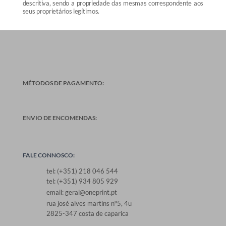
descritiva, sendo a propriedade das mesmas correspondente aos
seus proprietários legítimos.
MÉTODOS DE PAGAMENTO:
ENVIO DE ENCOMENDAS:
FALE CONNOSCO:
tel: (+351) 218 046 544
tel: (+351) 934 805 929
email: geral@oneprint.pt
rua josé alves martins nº5, 4u
2825-347 costa de caparica