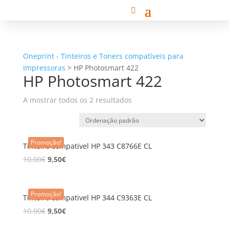
Oneprint - Tinteiros e Toners compatíveis para
Impressoras
>
HP Photosmart 422
HP Photosmart 422
A mostrar todos os 2 resultados
Promoção!
Tinteiro compativel HP 343 C8766E CL
10,00
€
9,50
€
Promoção!
Tinteiro compativel HP 344 C9363E CL
10,00
€
9,50
€