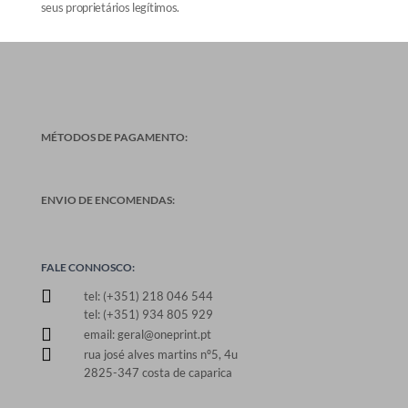
seus proprietários legítimos.
MÉTODOS DE PAGAMENTO:
ENVIO DE ENCOMENDAS:
FALE CONNOSCO:

tel: (+351) 218 046 544
tel: (+351) 934 805 929

email: geral@oneprint.pt

rua josé alves martins nº5, 4u
2825-347 costa de caparica