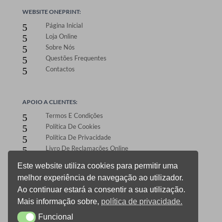
WEBSITE ONEPRINT:
Página Inicial
5
Loja Online
5
Sobre Nós
5
Questões Frequentes
5
Contactos
5
APOIO A CLIENTES:
Termos E Condições
5
Política De Cookies
5
Política De Privacidade
5
Livro De Reclamações Online
5
Este website utiliza cookies para permitir uma
melhor experiência de navegação ao utilizador.
ÁREA DE CLIENTES:
Ao continuar estará a consentir a sua utilização.
Registo E Login
5
Mais informação sobre,
política de privacidade.
Carrinho De Compras
5
CheckOut
Funcional
5
Funcional