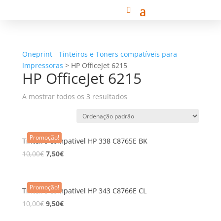
Oneprint - Tinteiros e Toners compatíveis para
Impressoras
>
HP OfficeJet 6215
HP OfficeJet 6215
A mostrar todos os 3 resultados
Promoção!
Tinteiro compativel HP 338 C8765E BK
10,00
€
7,50
€
Promoção!
Tinteiro compativel HP 343 C8766E CL
10,00
€
9,50
€