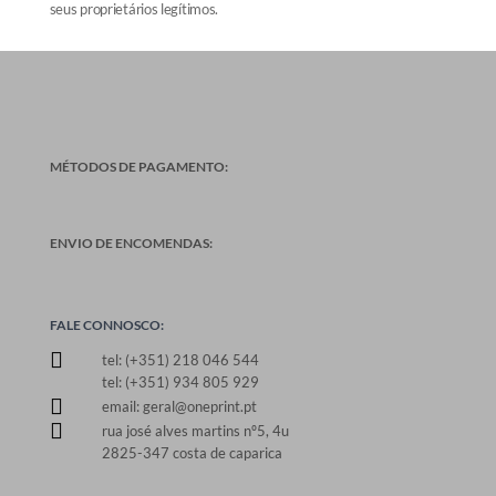
seus proprietários legítimos.
MÉTODOS DE PAGAMENTO:
ENVIO DE ENCOMENDAS:
FALE CONNOSCO:

tel: (+351) 218 046 544
tel: (+351) 934 805 929

email: geral@oneprint.pt

rua josé alves martins nº5, 4u
2825-347 costa de caparica