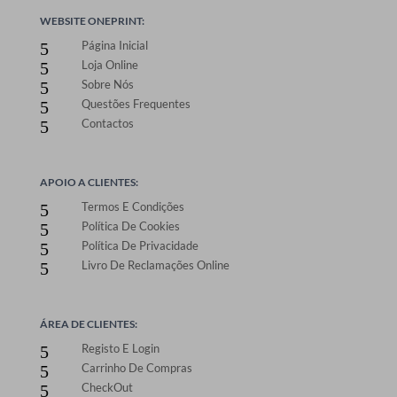
WEBSITE ONEPRINT:
Página Inicial
5
Loja Online
5
Sobre Nós
5
Questões Frequentes
5
Contactos
5
APOIO A CLIENTES:
Termos E Condições
5
Política De Cookies
5
Política De Privacidade
5
Livro De Reclamações Online
5
ÁREA DE CLIENTES:
Registo E Login
5
Carrinho De Compras
5
CheckOut
5