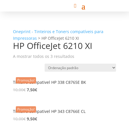
Oneprint - Tinteiros e Toners compatíveis para
Impressoras
>
HP OfficeJet 6210 XI
HP OfficeJet 6210 XI
A mostrar todos os 3 resultados
Promoção!
Tinteiro compativel HP 338 C8765E BK
10,00
€
7,50
€
Promoção!
Tinteiro compativel HP 343 C8766E CL
10,00
€
9,50
€