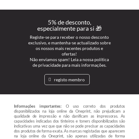
5% de desconto,
especialmente para si 🎁
Registe-se para receber o nosso desconto
exclusivo, e mantenha-se actualizado sobre
os nossos mais recentes produtos e
ofertas!
Não enviamos spam! Leia a nossa política
de privacidade para mais informações.
registo membro
Informações importantes:
O uso correto dos produtos
disponibilizados na loja online da Oneprint, não prejudicam a
qualidade de impressão e não danificam as impressoras. As
capacidades indicadas dos tinteiros e toners disponibilizados são
indicativas uma vez que que não se pode precisar as capacidades
dos produtos de forma exata. As marcas registadas que aparecem
na loja online da Oneprint, são apenas utilizadas de forma