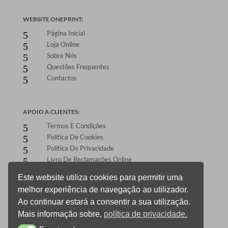
WEBSITE ONEPRINT:
Página Inicial
5
Loja Online
5
Sobre Nós
5
Questões Frequentes
5
Contactos
5
APOIO A CLIENTES:
Termos E Condições
5
Política De Cookies
5
Política De Privacidade
5
Livro De Reclamações Online
5
Este website utiliza cookies para permitir uma
melhor experiência de navegação ao utilizador.
ÁREA DE CLIENTES:
Ao continuar estará a consentir a sua utilização.
Registo E Login
5
Mais informação sobre,
política de privacidade.
Carrinho De Compras
5