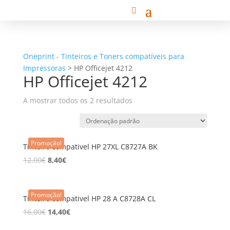
Oneprint - Tinteiros e Toners compatíveis para
Impressoras
>
HP Officejet 4212
HP Officejet 4212
A mostrar todos os 2 resultados
Promoção!
Tinteiro compativel HP 27XL C8727A BK
12,00
€
8,40
€
Promoção!
Tinteiro compativel HP 28 A C8728A CL
16,00
€
14,40
€