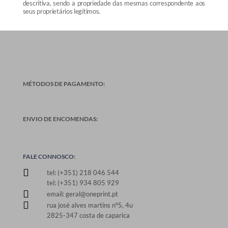
descritiva, sendo a propriedade das mesmas correspondente aos
seus proprietários legítimos.
MÉTODOS DE PAGAMENTO:
ENVIO DE ENCOMENDAS:
FALE CONNOSCO:

tel: (+351) 218 046 544
tel: (+351) 934 805 929

email: geral@oneprint.pt

rua josé alves martins nº5, 4u
2825-347 costa de caparica