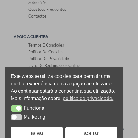
Sobre Nós
Questões Frequentes
Contactos
APOIO A CLIENTES:
Termos E Condições
Política De Cookies
Política De Privacidade
Livro De Reclamações Online
Este website utiliza cookies para permitir uma
melhor experiência de navegação ao utilizador.
ÁREA DE CLIENTES:
Ao continuar estará a consentir a sua utilização.
Registo E Login
Mais informação sobre,
política de privacidade.
Carrinho De Compras
Funcional
CheckOut
Funcional
Gestão De Encomendas
Marketing
Marketing
0
ONEPRINT © 2021 TODOS OS DIREITOS RESERVADOS –
DESIGN
salvar
aceitar
ALLSALE