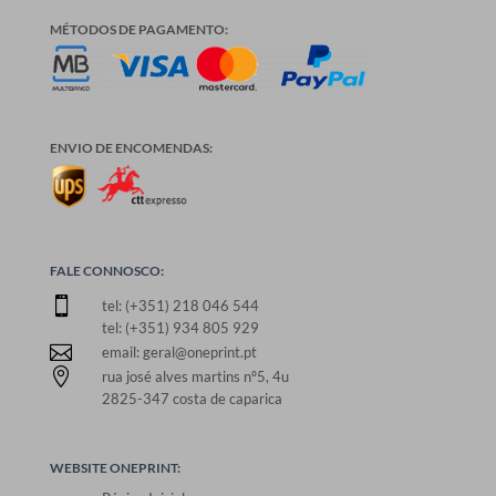
MÉTODOS DE PAGAMENTO:
ENVIO DE ENCOMENDAS:
FALE CONNOSCO:

tel: (+351) 218 046 544
tel: (+351) 934 805 929

email: geral@oneprint.pt

rua josé alves martins nº5, 4u
2825-347 costa de caparica
WEBSITE ONEPRINT: