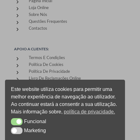
Página Inicial
5
Loja Online
5
Sobre Nós
5
Questões Frequentes
5
Contactos
5
APOIO A CLIENTES:
Termos E Condições
5
Política De Cookies
5
Política De Privacidade
5
Livro De Reclamações Online
5
Este website utiliza cookies para permitir uma
melhor experiência de navegação ao utilizador.
ÁREA DE CLIENTES:
Ao continuar estará a consentir a sua utilização.
Registo E Login
5
Mais informação sobre,
política de privacidade.
Carrinho De Compras
5
Funcional
CheckOut
Funcional
5
Gestão De Encomendas
5
Marketing
Marketing
0