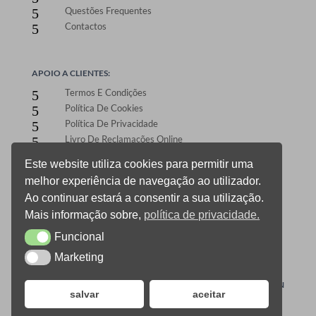
Questões Frequentes
5
Contactos
5
APOIO A CLIENTES:
Termos E Condições
5
Política De Cookies
5
Política De Privacidade
5
Livro De Reclamações Online
5
Este website utiliza cookies para permitir uma
melhor experiência de navegação ao utilizador.
ÁREA DE CLIENTES:
Ao continuar estará a consentir a sua utilização.
Registo E Login
5
Mais informação sobre,
política de privacidade.
Carrinho De Compras
5
Funcional
CheckOut
Funcional
5
Gestão De Encomendas
5
Marketing
Marketing
0
ONEPRINT © 2021 TODOS OS DIREITOS RESERVADOS –
DESIGN
salvar
aceitar
ALLSALE