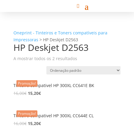
Oneprint - Tinteiros e Toners compatíveis para
Impressoras
>
HP Deskjet D2563
HP Deskjet D2563
A mostrar todos os 2 resultados
Promoção!
Tinteiro compativel HP 300XL CC641E BK
16,00
€
15,20
€
Promoção!
Tinteiro compativel HP 300XL CC644E CL
16,00
€
15,20
€