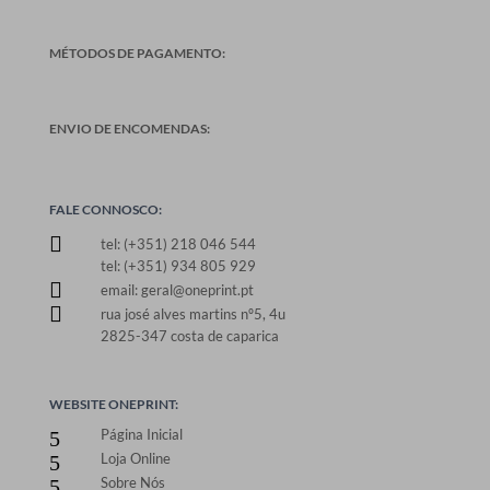
MÉTODOS DE PAGAMENTO:
ENVIO DE ENCOMENDAS:
FALE CONNOSCO:

tel: (+351) 218 046 544
tel: (+351) 934 805 929

email: geral@oneprint.pt

rua josé alves martins nº5, 4u
2825-347 costa de caparica
WEBSITE ONEPRINT:
Página Inicial
5
Loja Online
5
Sobre Nós
5