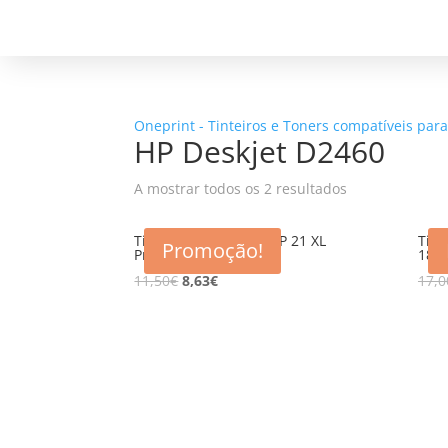
Oneprint - Tinteiros e Toners compatíveis par
HP Deskjet D2460
A mostrar todos os 2 resultados
Tinteiro Compativel HP 21 XL
Tint
Promoção!
Preto 22ml
18m
11,50
€
8,63
€
17,0
5% d
Registe-se para receber o nosso
Não en