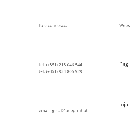
Fale connosco:
Websi
Pági
tel: (+351) 218 046 544
tel: (+351) 934 805 929
loja
email: geral@oneprint.pt