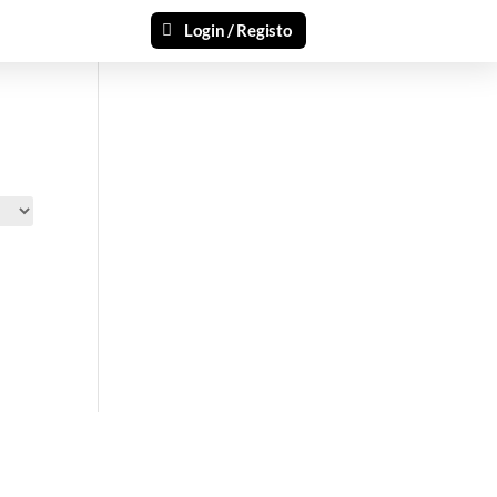
Login / Registo
si 🎁
ais recentes produtos e ofertas!
mações.