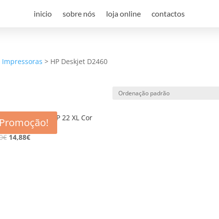
inicio
sobre nós
loja online
contactos
a Impressoras
>
HP Deskjet D2460
eiro Compativel HP 22 XL Cor
Promoção!
l
0
€
14,88
€
e desconto, especialmente para 
 desconto exclusivo, e mantenha-se actualizado sobre os nossos m
viamos spam! Leia a nossa política de privacidade para mais infor