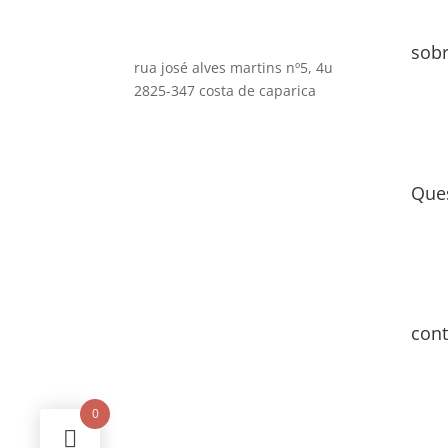
sob
rua josé alves martins nº5, 4u
2825-347 costa de caparica
Que
cont
0