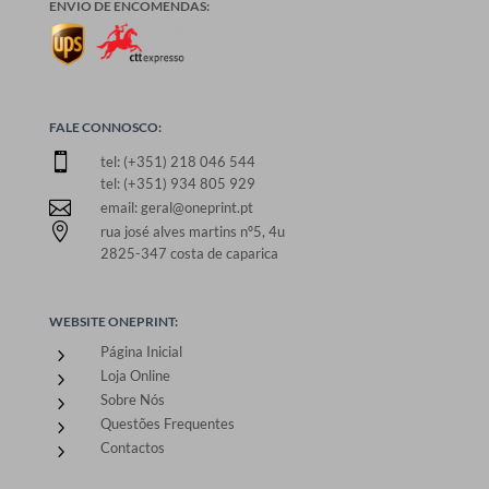
ENVIO DE ENCOMENDAS:
FALE CONNOSCO:

tel: (+351) 218 046 544
tel: (+351) 934 805 929

email: geral@oneprint.pt

rua josé alves martins nº5, 4u
2825-347 costa de caparica
WEBSITE ONEPRINT:
Página Inicial
5
Loja Online
5
Sobre Nós
5
Questões Frequentes
5
Contactos
5