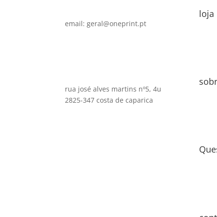
loja
email: geral@oneprint.pt
sob
rua josé alves martins nº5, 4u
2825-347 costa de caparica
Que