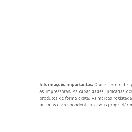
5% d
Registe-se para receber o nosso
Não en
Informações importantes:
O uso correto dos 
as impressoras. As capacidades indicadas dos
produtos de forma exata. As marcas registada
mesmas correspondente aos seus proprietários