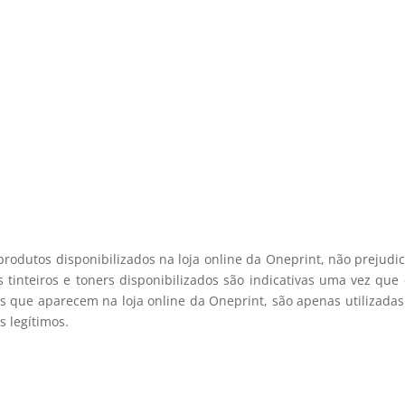
e desconto, especialmente para 
 desconto exclusivo, e mantenha-se actualizado sobre os nossos m
viamos spam! Leia a nossa política de privacidade para mais infor
registo membro
produtos disponibilizados na loja online da Oneprint, não prejud
 tinteiros e toners disponibilizados são indicativas uma vez qu
s que aparecem na loja online da Oneprint, são apenas utilizadas
 legítimos.