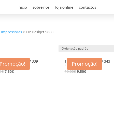
inicio
sobre nós
loja online
contactos
a Impressoras
>
HP DeskJet 9860
eiro compativel HP 339
Tinteiro compativel HP 343
Promoção!
Promoção!
67E BK
C8766E CL
0
€
7,50
€
10,00
€
9,50
€