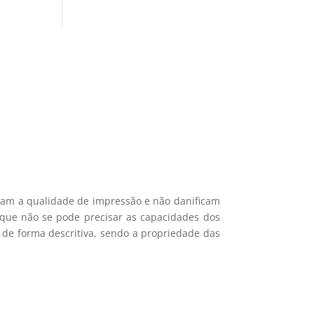
si 🎁
ais recentes produtos e ofertas!
mações.
icam a qualidade de impressão e não danificam
e que não se pode precisar as capacidades dos
 de forma descritiva, sendo a propriedade das