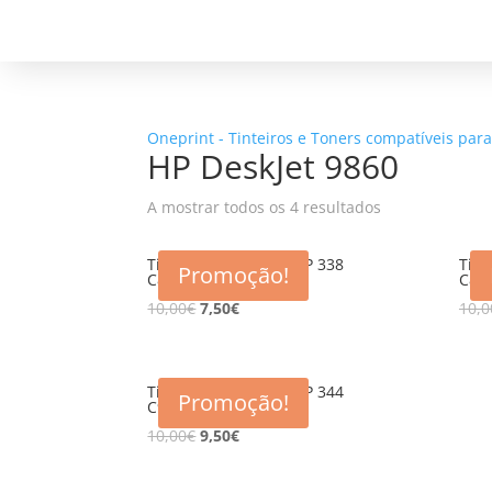
Oneprint - Tinteiros e Toners compatíveis par
HP DeskJet 9860
A mostrar todos os 4 resultados
Tinteiro compativel HP 338
Tint
Promoção!
C8765E BK
C87
10,00
€
7,50
€
10,0
Tinteiro compativel HP 344
Promoção!
C9363E CL
10,00
€
9,50
€