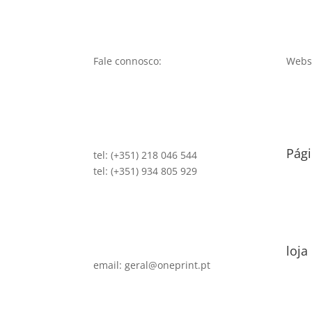
Fale connosco:
Websi
Pági
tel: (+351) 218 046 544
tel: (+351) 934 805 929
loja
email: geral@oneprint.pt