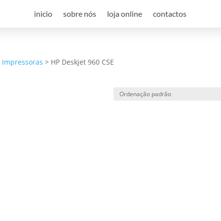
inicio
sobre nós
loja online
contactos
a Impressoras
>
HP Deskjet 960 CSE
e desconto, especialmente para 
 desconto exclusivo, e mantenha-se actualizado sobre os nossos m
viamos spam! Leia a nossa política de privacidade para mais infor