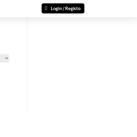
Login / Registo
si 🎁
ais recentes produtos e ofertas!
mações.