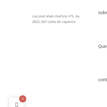
sob
rua josé alves martins nº5, 4u
2825-347 costa de caparica
Que
cont
0