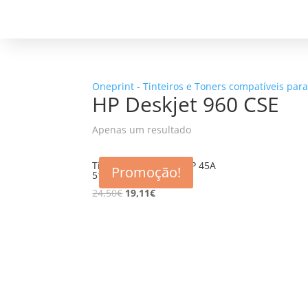
Oneprint - Tinteiros e Toners compatíveis par
HP Deskjet 960 CSE
Apenas um resultado
Tinteiro compativel HP 45A
Promoção!
51645A
24,50
€
19,11
€
5% d
Registe-se para receber o nosso
Não en