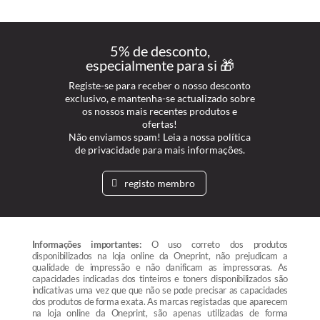
5% de desconto,
especialmente para si 🎁
Registe-se para receber o nosso desconto
exclusivo, e mantenha-se actualizado sobre
os nossos mais recentes produtos e
ofertas!
Não enviamos spam! Leia a nossa política
de privacidade para mais informações.
registo membro
Informações importantes:
O uso correto dos produtos
disponibilizados na loja online da Oneprint, não prejudicam a
qualidade de impressão e não danificam as impressoras. As
capacidades indicadas dos tinteiros e toners disponibilizados são
indicativas uma vez que que não se pode precisar as capacidades
dos produtos de forma exata. As marcas registadas que aparecem
na loja online da Oneprint, são apenas utilizadas de forma