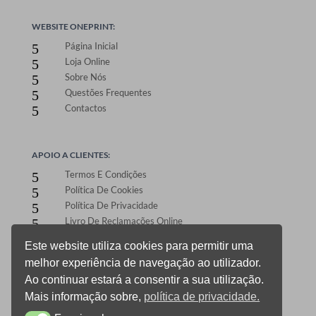
WEBSITE ONEPRINT:
Página Inicial
5
Loja Online
5
Sobre Nós
5
Questões Frequentes
5
Contactos
5
APOIO A CLIENTES:
Termos E Condições
5
Política De Cookies
5
Política De Privacidade
5
Livro De Reclamações Online
5
Este website utiliza cookies para permitir uma
melhor experiência de navegação ao utilizador.
ÁREA DE CLIENTES:
Ao continuar estará a consentir a sua utilização.
Registo E Login
5
Mais informação sobre,
política de privacidade.
Carrinho De Compras
5