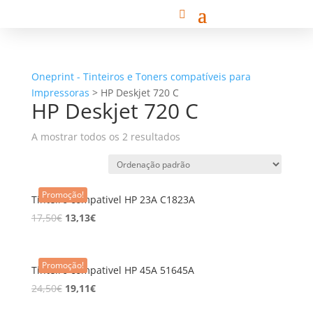
Oneprint - Tinteiros e Toners compatíveis para
Impressoras
>
HP Deskjet 720 C
HP Deskjet 720 C
A mostrar todos os 2 resultados
Promoção!
Tinteiro compativel HP 23A C1823A
17,50
€
13,13
€
Promoção!
Tinteiro compativel HP 45A 51645A
24,50
€
19,11
€