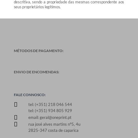
descritiva, sendo a propriedade das mesmas correspondente aos
seus proprietários legítimos.
MÉTODOS DE PAGAMENTO:
ENVIO DE ENCOMENDAS:
FALE CONNOSCO:

tel: (+351) 218 046 544
tel: (+351) 934 805 929

email: geral@oneprint.pt

rua josé alves martins nº5, 4u
2825-347 costa de caparica