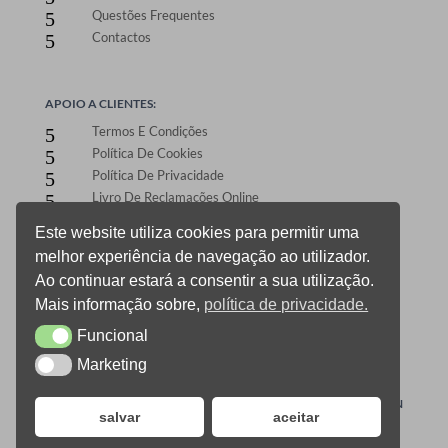
Questões Frequentes
5
Contactos
5
APOIO A CLIENTES:
Termos E Condições
5
Política De Cookies
5
Política De Privacidade
5
Livro De Reclamações Online
5
Este website utiliza cookies para permitir uma
melhor experiência de navegação ao utilizador.
ÁREA DE CLIENTES:
Ao continuar estará a consentir a sua utilização.
Registo E Login
5
Mais informação sobre,
política de privacidade.
Carrinho De Compras
5
Funcional
CheckOut
Funcional
5
Gestão De Encomendas
5
Marketing
Marketing
0
ONEPRINT © 2021 TODOS OS DIREITOS RESERVADOS –
DESIGN
salvar
aceitar
ALLSALE