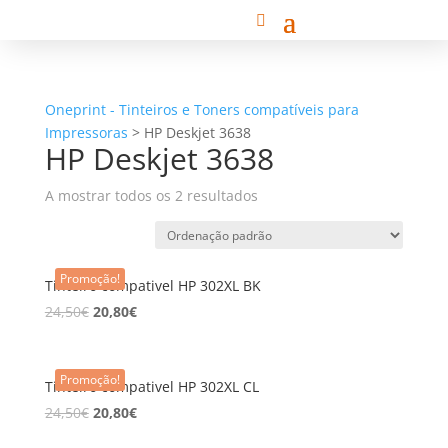
Oneprint - Tinteiros e Toners compatíveis para
Impressoras
>
HP Deskjet 3638
HP Deskjet 3638
A mostrar todos os 2 resultados
Promoção!
Tinteiro compativel HP 302XL BK
24,50
€
20,80
€
Promoção!
Tinteiro compativel HP 302XL CL
24,50
€
20,80
€