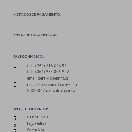
MÉTODOS DE PAGAMENTO:
ENVIO DE ENCOMENDAS:
FALE CONNOSCO:

tel: (+351) 218 046 544
tel: (+351) 934 805 929

email: geral@oneprint.pt

rua josé alves martins nº5, 4u
2825-347 costa de caparica
WEBSITE ONEPRINT:
Página Inicial
5
Loja Online
5
Sobre Nós
5