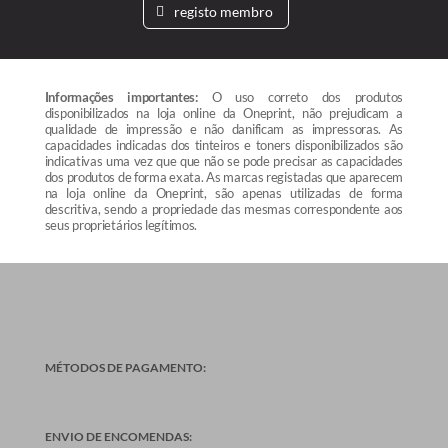
registo membro
Informações importantes:
O uso correto dos produtos
disponibilizados na loja online da Oneprint, não prejudicam a
qualidade de impressão e não danificam as impressoras. As
capacidades indicadas dos tinteiros e toners disponibilizados são
indicativas uma vez que que não se pode precisar as capacidades
dos produtos de forma exata. As marcas registadas que aparecem
na loja online da Oneprint, são apenas utilizadas de forma
descritiva, sendo a propriedade das mesmas correspondente aos
seus proprietários legítimos.
MÉTODOS DE PAGAMENTO:
ENVIO DE ENCOMENDAS: