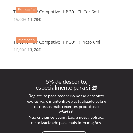
Promoção!
Tinteiro TOP Compativel HP 301 CL Cor 6ml
15,00
€
11,70
€
Promoção!
Tinteiro TOP Compativel HP 301 K Preto 6ml
16,00
€
13,76
€
5% de desconto,
especialmente para si 🎁
Registe-se para receber o nosso desconto
exclusivo, e mantenha-se actualizado sobre
os nossos mais recentes produtos e
ofertas!
Não enviamos spam! Leia a nossa política
de privacidade para mais informações.