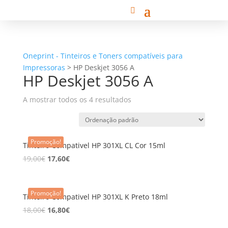
Oneprint - Tinteiros e Toners compatíveis para
Impressoras
>
HP Deskjet 3056 A
HP Deskjet 3056 A
A mostrar todos os 4 resultados
Promoção!
Tinteiro Compativel HP 301XL CL Cor 15ml
19,00
€
17,60
€
Promoção!
Tinteiro Compativel HP 301XL K Preto 18ml
18,00
€
16,80
€