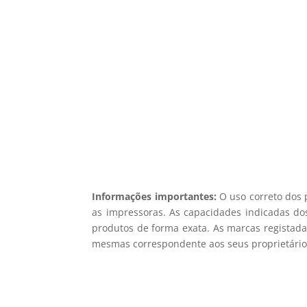
5% d
Registe-se para receber o nosso
Não en
Informações importantes:
O uso correto dos 
as impressoras. As capacidades indicadas dos
produtos de forma exata. As marcas registada
mesmas correspondente aos seus proprietários