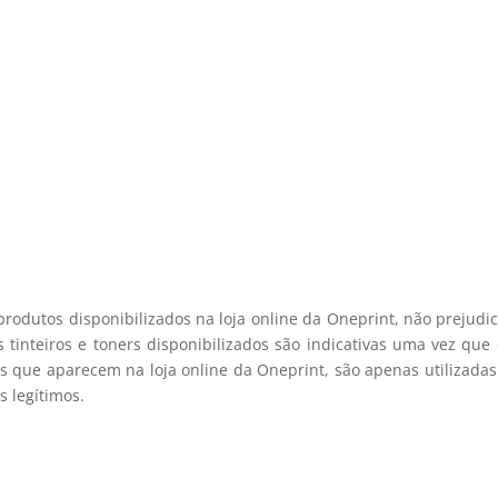
e desconto, especialmente para 
 desconto exclusivo, e mantenha-se actualizado sobre os nossos m
viamos spam! Leia a nossa política de privacidade para mais infor
registo membro
produtos disponibilizados na loja online da Oneprint, não prejud
 tinteiros e toners disponibilizados são indicativas uma vez qu
s que aparecem na loja online da Oneprint, são apenas utilizadas
 legítimos.