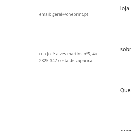
loja
email: geral@oneprint.pt
sob
rua josé alves martins nº5, 4u
2825-347 costa de caparica
Que