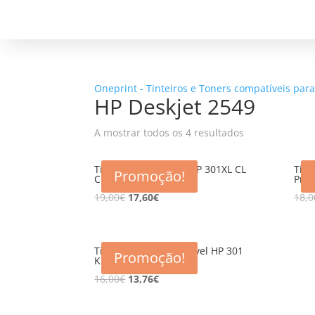
Oneprint - Tinteiros e Toners compatíveis par
HP Deskjet 2549
A mostrar todos os 4 resultados
Tinteiro Compativel HP 301XL CL
Tint
Promoção!
Cor 15ml
Pret
19,00
€
17,60
€
18,0
Tinteiro TOP Compativel HP 301
Promoção!
K Preto 6ml
16,00
€
13,76
€