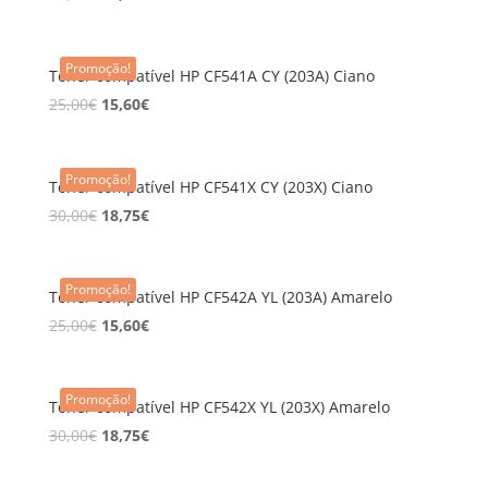
Promoção!
Toner compatível HP CF541A CY (203A) Ciano
25,00
€
15,60
€
Promoção!
Toner compatível HP CF541X CY (203X) Ciano
30,00
€
18,75
€
Promoção!
Toner compatível HP CF542A YL (203A) Amarelo
25,00
€
15,60
€
Promoção!
Toner compatível HP CF542X YL (203X) Amarelo
30,00
€
18,75
€