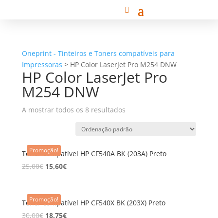
Oneprint - Tinteiros e Toners compatíveis para
Impressoras
>
HP Color LaserJet Pro M254 DNW
HP Color LaserJet Pro
M254 DNW
A mostrar todos os 8 resultados
Promoção!
Toner compatível HP CF540A BK (203A) Preto
25,00
€
15,60
€
Promoção!
Toner compatível HP CF540X BK (203X) Preto
30,00
€
18,75
€