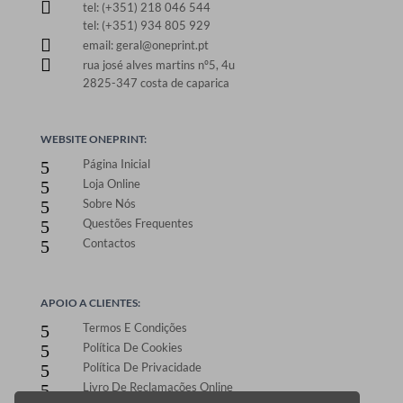

tel: (+351) 218 046 544
tel: (+351) 934 805 929

email: geral@oneprint.pt

rua josé alves martins nº5, 4u
2825-347 costa de caparica
WEBSITE ONEPRINT:
Página Inicial
5
Loja Online
5
Sobre Nós
5
Questões Frequentes
5
Contactos
5
APOIO A CLIENTES:
Termos E Condições
5
Política De Cookies
5
Política De Privacidade
5
Livro De Reclamações Online
5