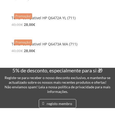
Promoção!
Toner compativel HP Q6472A YL (711)
40,00
€
28,00
€
Promoção!
Toner compativel HP Q6473A MA (711)
40,00
€
28,00
€
5% de desconto, especialmente para si 🎁
Registe-se para receber o nosso desconto exclusivo, e mantenha-se
actualizado sobre os nossos mais recentes produtos e ofertas!
Não enviamos spam! Leia a nossa política de privacidade para mais
informações.
registo membro