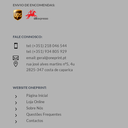
ENVIO DE ENCOMENDAS:
FALE CONNOSCO:

tel: (+351) 218 046 544
tel: (+351) 934 805 929

email: geral@oneprint.pt

rua josé alves martins nº5, 4u
2825-347 costa de caparica
WEBSITE ONEPRINT:
Página Inicial
5
Loja Online
5
Sobre Nós
5
Questões Frequentes
5
Contactos
5