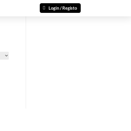
Login / Registo
si 🎁
ais recentes produtos e ofertas!
mações.