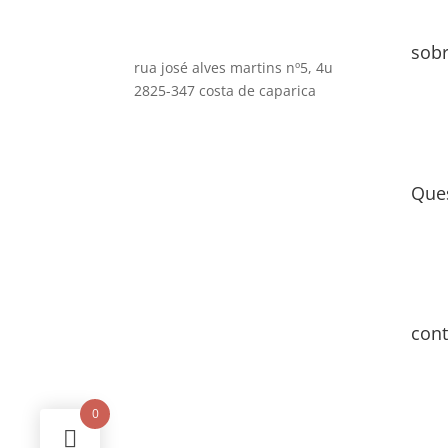
sob
rua josé alves martins nº5, 4u
2825-347 costa de caparica
Que
cont
0