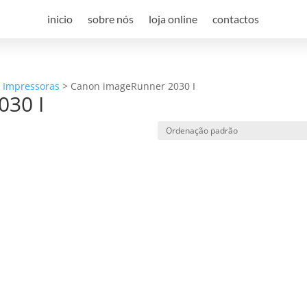
inicio
sobre nós
loja online
contactos
a Impressoras
>
Canon imageRunner 2030 I
030 I
e desconto, especialmente para 
 desconto exclusivo, e mantenha-se actualizado sobre os nossos m
viamos spam! Leia a nossa política de privacidade para mais infor