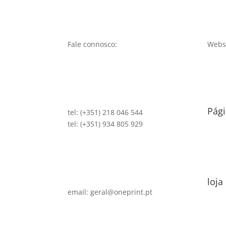
Fale connosco:
Websi
Pági
tel: (+351) 218 046 544
tel: (+351) 934 805 929
loja
email: geral@oneprint.pt