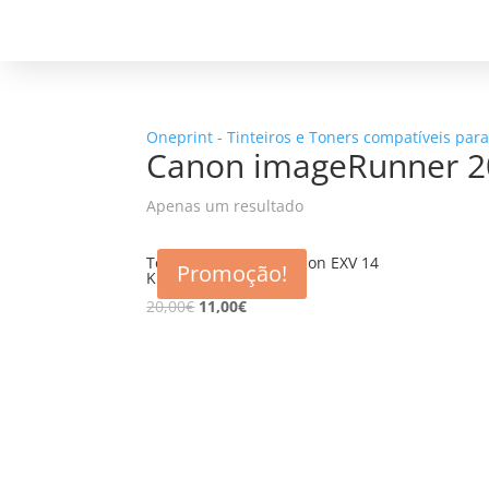
Oneprint - Tinteiros e Toners compatíveis par
Canon imageRunner 2
Apenas um resultado
Toner Compatível Canon EXV 14
Promoção!
K
20,00
€
11,00
€
5% d
Registe-se para receber o nosso
Não en