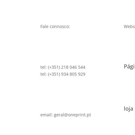
Fale connosco:
Websi
Pági
tel: (+351) 218 046 544
tel: (+351) 934 805 929
loja
email: geral@oneprint.pt