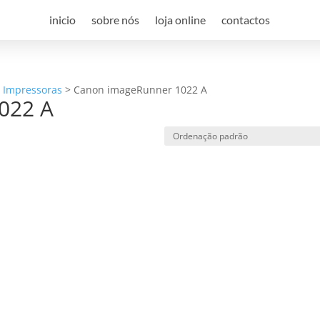
inicio
sobre nós
loja online
contactos
a Impressoras
>
Canon imageRunner 1022 A
022 A
e desconto, especialmente para 
 desconto exclusivo, e mantenha-se actualizado sobre os nossos m
viamos spam! Leia a nossa política de privacidade para mais infor