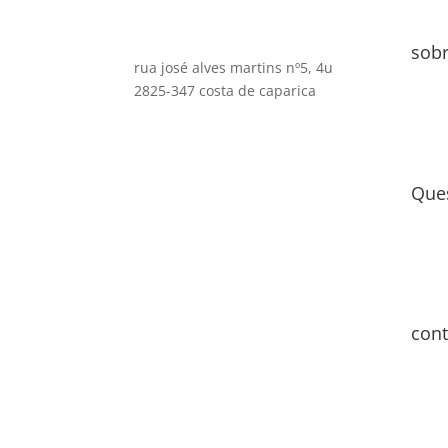
sob
rua josé alves martins nº5, 4u
2825-347 costa de caparica
Que
cont