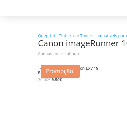
Oneprint - Tinteiros e Toners compatíveis par
Canon imageRunner 1
Apenas um resultado
Toner Compatível Canon EXV 18
Promoção!
K
20,00
€
9,50
€
5% d
Registe-se para receber o nosso
Não en