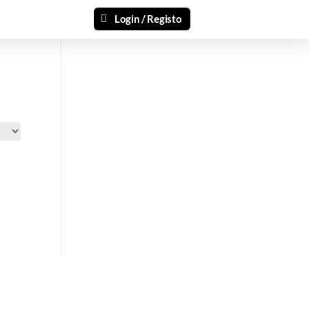
Login / Registo
si 🎁
ais recentes produtos e ofertas!
mações.