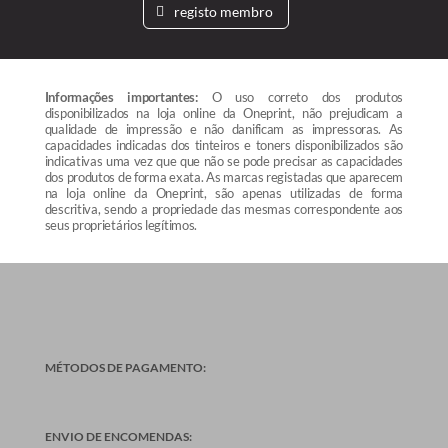
registo membro
Informações importantes:
O uso correto dos produtos
disponibilizados na loja online da Oneprint, não prejudicam a
qualidade de impressão e não danificam as impressoras. As
capacidades indicadas dos tinteiros e toners disponibilizados são
indicativas uma vez que que não se pode precisar as capacidades
dos produtos de forma exata. As marcas registadas que aparecem
na loja online da Oneprint, são apenas utilizadas de forma
descritiva, sendo a propriedade das mesmas correspondente aos
seus proprietários legítimos.
MÉTODOS DE PAGAMENTO:
ENVIO DE ENCOMENDAS: