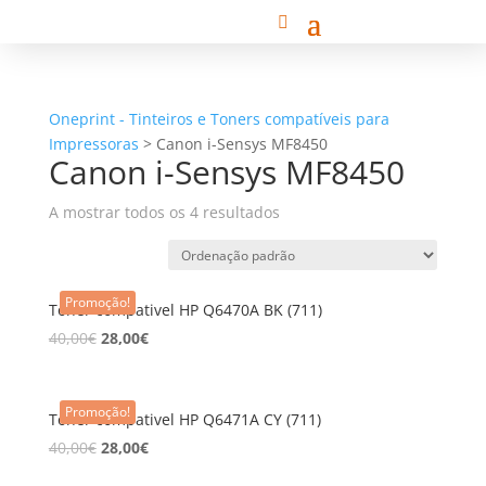
Oneprint - Tinteiros e Toners compatíveis para
Impressoras
>
Canon i-Sensys MF8450
Canon i-Sensys MF8450
A mostrar todos os 4 resultados
Promoção!
Toner compativel HP Q6470A BK (711)
40,00
€
28,00
€
Promoção!
Toner compativel HP Q6471A CY (711)
40,00
€
28,00
€