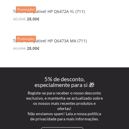
Promoção!
Toner compativel HP Q6472A YL (711)
40,00
€
28,00
€
Promoção!
Toner compativel HP Q6473A MA (711)
40,00
€
28,00
€
5% de desconto,
especialmente para si 🎁
Registe-se para receber o nosso desconto
exclusivo, e mantenha-se actualizado sobre
os nossos mais recentes produtos e
ofertas!
Não enviamos spam! Leia a nossa política
de privacidade para mais informações.