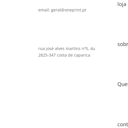
loja
email: geral@oneprint.pt
sob
rua josé alves martins nº5, 4u
2825-347 costa de caparica
Que
cont