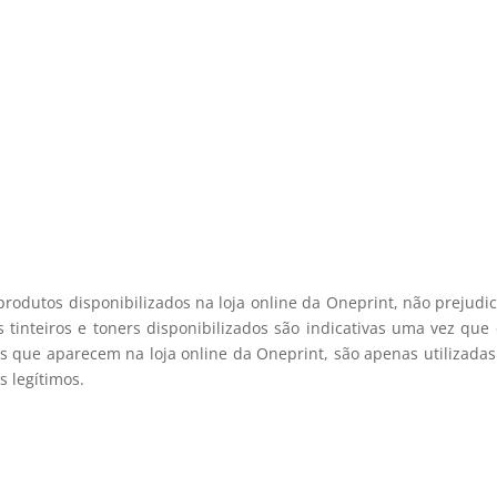
e desconto, especialmente para 
 desconto exclusivo, e mantenha-se actualizado sobre os nossos m
viamos spam! Leia a nossa política de privacidade para mais infor
registo membro
produtos disponibilizados na loja online da Oneprint, não prejud
 tinteiros e toners disponibilizados são indicativas uma vez qu
s que aparecem na loja online da Oneprint, são apenas utilizadas
 legítimos.