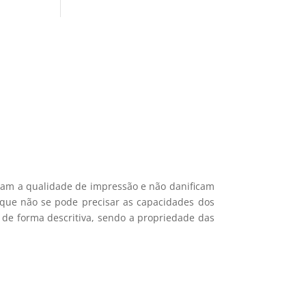
si 🎁
ais recentes produtos e ofertas!
mações.
icam a qualidade de impressão e não danificam
e que não se pode precisar as capacidades dos
 de forma descritiva, sendo a propriedade das