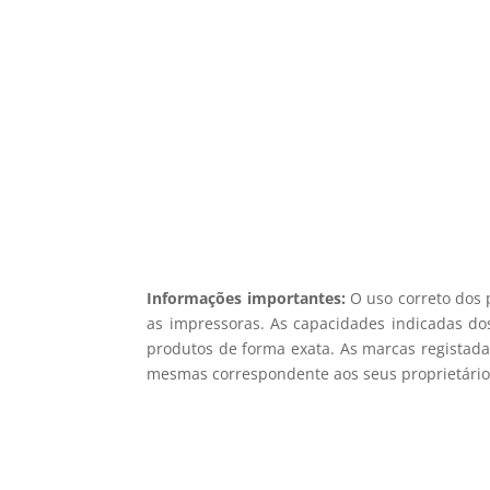
5% d
Registe-se para receber o nosso
Não en
Informações importantes:
O uso correto dos 
as impressoras. As capacidades indicadas dos
produtos de forma exata. As marcas registada
mesmas correspondente aos seus proprietários