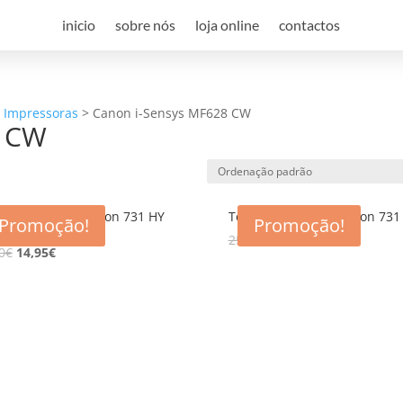
inicio
sobre nós
loja online
contactos
a Impressoras
>
Canon i-Sensys MF628 CW
8 CW
r compativel Canon 731 HY
Toner compativel Canon 731
Promoção!
Promoção!
25,00
€
14,95
€
0
€
14,95
€