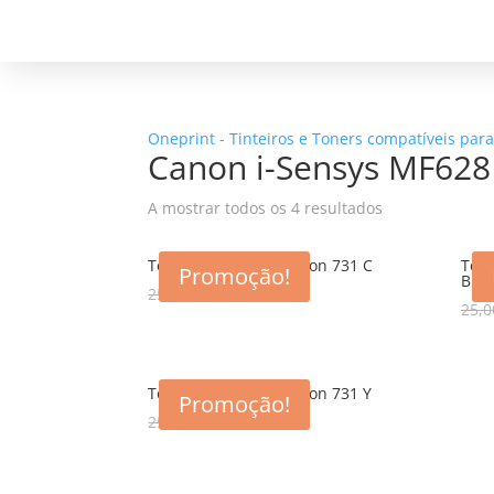
Oneprint - Tinteiros e Toners compatíveis par
Canon i-Sensys MF62
A mostrar todos os 4 resultados
Toner compativel Canon 731 C
Tone
Promoção!
BK
25,00
€
14,95
€
25,0
Toner compativel Canon 731 Y
Promoção!
25,00
€
14,95
€