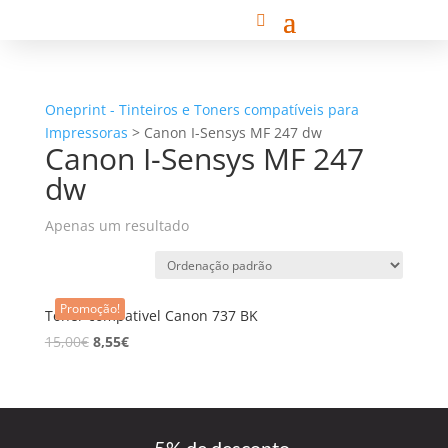
Oneprint - Tinteiros e Toners compatíveis para
Impressoras
>
Canon I-Sensys MF 247 dw
Canon I-Sensys MF 247
dw
Apenas um resultado
Promoção!
Toner compativel Canon 737 BK
15,00
€
8,55
€