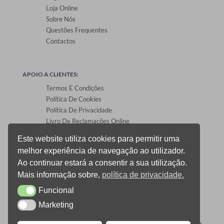
Loja Online
Sobre Nós
Questões Frequentes
Contactos
APOIO A CLIENTES:
Termos E Condições
Política De Cookies
Política De Privacidade
Livro De Reclamações Online
Este website utiliza cookies para permitir uma
melhor experiência de navegação ao utilizador.
ÁREA DE CLIENTES:
Ao continuar estará a consentir a sua utilização.
Registo E Login
Mais informação sobre,
política de privacidade.
Carrinho De Compras
Funcional
CheckOut
Funcional
Gestão De Encomendas
Marketing
Marketing
0