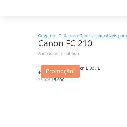
Oneprint - Tinteiros e Toners compatíveis par
Canon FC 210
Apenas um resultado
Toner Compatível Canon E-30 / E-
Promoção!
40
25,00
€
15,00
€
5% d
Registe-se para receber o nosso
Não en