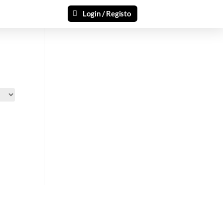
Login / Registo
si 🎁
ais recentes produtos e ofertas!
mações.