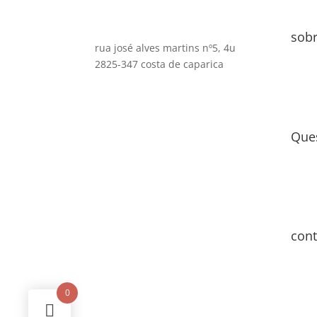
sob
rua josé alves martins nº5, 4u
2825-347 costa de caparica
Que
cont
0