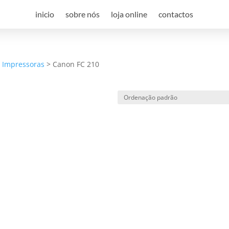
inicio
sobre nós
loja online
contactos
a Impressoras
>
Canon FC 210
e desconto, especialmente para 
 desconto exclusivo, e mantenha-se actualizado sobre os nossos m
viamos spam! Leia a nossa política de privacidade para mais infor