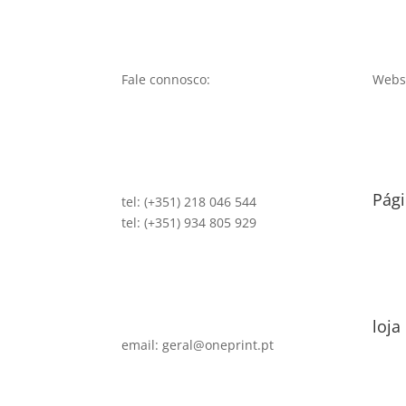
Fale connosco:
Websi
Pági
tel: (+351) 218 046 544
tel: (+351) 934 805 929
loja
email: geral@oneprint.pt