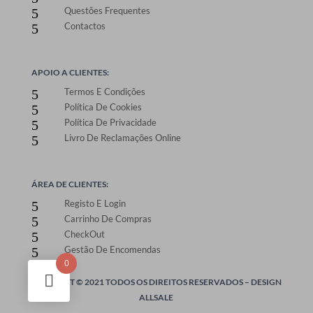
Questões Frequentes
5
Contactos
5
APOIO A CLIENTES:
Termos E Condições
5
Política De Cookies
5
Política De Privacidade
5
Livro De Reclamações Online
5
ÁREA DE CLIENTES:
Registo E Login
5
Carrinho De Compras
5
CheckOut
5
Gestão De Encomendas
5
0
ONEPRINT © 2021 TODOS OS DIREITOS RESERVADOS –
DESIGN
ALLSALE