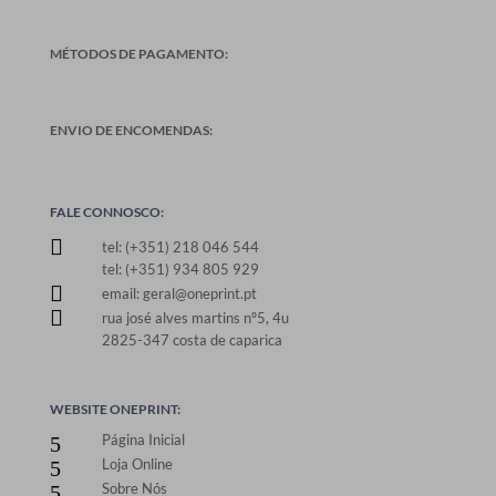
MÉTODOS DE PAGAMENTO:
ENVIO DE ENCOMENDAS:
FALE CONNOSCO:

tel: (+351) 218 046 544
tel: (+351) 934 805 929

email: geral@oneprint.pt

rua josé alves martins nº5, 4u
2825-347 costa de caparica
WEBSITE ONEPRINT:
Página Inicial
5
Loja Online
5
Sobre Nós
5