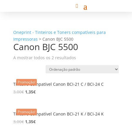
Oneprint - Tinteiros e Toners compatíveis para
Impressoras
>
Canon BJC 5500
Canon BJC 5500
A mostrar todos os 2 resultados
Promoção!
Tinteiro Compatível Canon BCI-21 C / BCI-24 C
3,00
€
1,35
€
Promoção!
Tinteiro Compatível Canon BCI-21 K / BCI-24 K
3,00
€
1,35
€