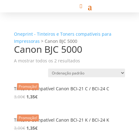
Oneprint - Tinteiros e Toners compatíveis para
Impressoras
>
Canon BJC 5000
Canon BJC 5000
A mostrar todos os 2 resultados
Promoção!
Tinteiro Compatível Canon BCI-21 C / BCI-24 C
3,00
€
1,35
€
Promoção!
Tinteiro Compatível Canon BCI-21 K / BCI-24 K
3,00
€
1,35
€