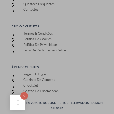
Questões Frequentes
5
Contactos
5
APOIO A CLIENTES:
Termos E Condições
5
Política De Cookies
5
Política De Privacidade
5
Livro De Reclamações Online
5
ÁREA DE CLIENTES:
Registo E Login
5
Carrinho De Compras
5
CheckOut
5
Gestão De Encomendas
5
0
ONEPRINT © 2021 TODOS OS DIREITOS RESERVADOS –
DESIGN
ALLSALE