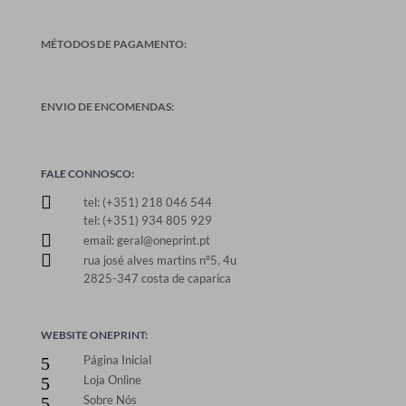
MÉTODOS DE PAGAMENTO:
ENVIO DE ENCOMENDAS:
FALE CONNOSCO:

tel: (+351) 218 046 544
tel: (+351) 934 805 929

email: geral@oneprint.pt

rua josé alves martins nº5, 4u
2825-347 costa de caparica
WEBSITE ONEPRINT:
Página Inicial
5
Loja Online
5
Sobre Nós
5