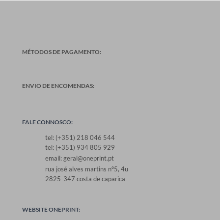
MÉTODOS DE PAGAMENTO:
ENVIO DE ENCOMENDAS:
FALE CONNOSCO:
tel: (+351) 218 046 544
tel: (+351) 934 805 929
email: geral@oneprint.pt
rua josé alves martins nº5, 4u
2825-347 costa de caparica
WEBSITE ONEPRINT: