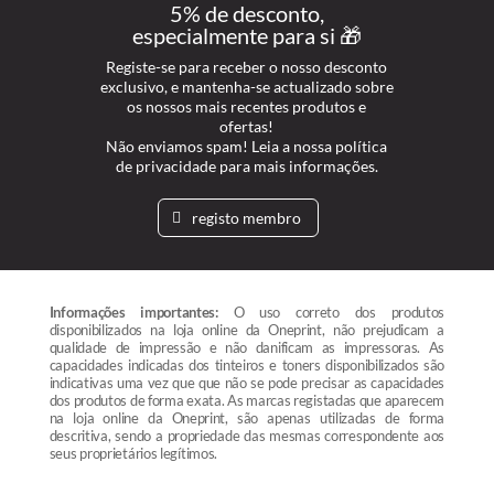
5% de desconto,
especialmente para si 🎁
Registe-se para receber o nosso desconto
exclusivo, e mantenha-se actualizado sobre
os nossos mais recentes produtos e
ofertas!
Não enviamos spam! Leia a nossa política
de privacidade para mais informações.
registo membro
Informações importantes:
O uso correto dos produtos
disponibilizados na loja online da Oneprint, não prejudicam a
qualidade de impressão e não danificam as impressoras. As
capacidades indicadas dos tinteiros e toners disponibilizados são
indicativas uma vez que que não se pode precisar as capacidades
dos produtos de forma exata. As marcas registadas que aparecem
na loja online da Oneprint, são apenas utilizadas de forma
descritiva, sendo a propriedade das mesmas correspondente aos
seus proprietários legítimos.